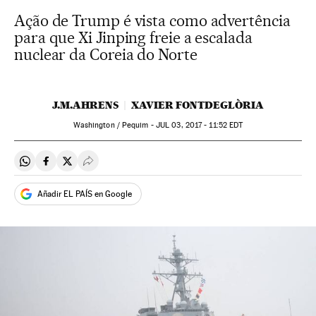
Ação de Trump é vista como advertência
para que Xi Jinping freie a escalada
nuclear da Coreia do Norte
J.M.AHRENS
XAVIER FONTDEGLÒRIA
Washington / Pequim -
JUL
03, 2017 - 11:52
EDT
Compartir en Whatsapp
Compartir en Facebook
Compartir en Twitter
Desplegar Redes Sociales
Añadir EL PAÍS en Google