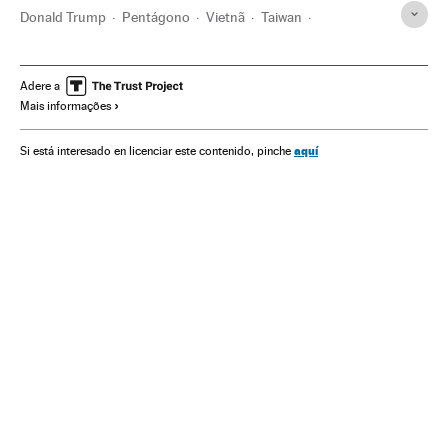
Donald Trump
Pentágono
Vietnã
Taiwan
Sudeste asiático
Departamento Defesa EUA
Estados Unidos
China
Ação militar
Adere a
Mais informações
Segurança nacional
América do Norte
Ásia oriental
Ásia
Defesa
América
Conflitos
aquí
Si está interesado en licenciar este contenido, pinche