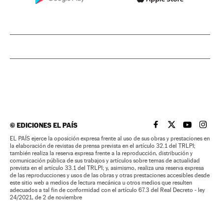
©
EDICIONES EL PAÍS
EL PAÍS BRASIL EN
EL PAÍS BRASI
EL PAÍS B
EL PA
EL PAÍS ejerce la oposición expresa frente al uso de sus obras y prestaciones en
la elaboración de revistas de prensa prevista en el artículo 32.1 del TRLPI;
también realiza la reserva expresa frente a la reproducción, distribución y
comunicación pública de sus trabajos y artículos sobre temas de actualidad
prevista en el artículo 33.1 del TRLPI; y, asimismo, realiza una reserva expresa
de las reproducciones y usos de las obras y otras prestaciones accesibles desde
este sitio web a medios de lectura mecánica u otros medios que resulten
adecuados a tal fin de conformidad con el artículo 67.3 del Real Decreto - ley
24/2021, de 2 de noviembre