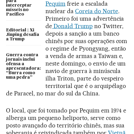
para
Pequim
freie a escalada
interceptar
nuclear da
Coreia do Norte
.
mísseis no
Pacífico
Primeiro foi uma advertência
de
Donald Trump
no Twitter,
Editorial | Xi
depois a sanção a um banco
Jinping desafía
a Trump
chinês por suas operações com
o regime de Pyongyang, então
a venda de armas a Taiwan e,
Guerra contra
jornais inclui
neste domingo, o envio de um
ofensa a
apresentadora:
navio de guerra à minúscula
“Burra como
ilha Triton, parte do vespeiro
uma pedra”
territorial que é o arquipélago
de Paracel, no mar do sul da China.
O local, que foi tomado por Pequim em 1974 e
alberga um pequeno heliporto, serve como
posto avançado do território chinês, mas sua
soberania é reivindicada também por
Vietnã