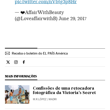
pic.twitter.com/nVbtg3p8Hr
— ❤️AffairWithBeauty
(@LoveaffairwithB)
June 29, 2017
Receba o boletim do EL PAÍS América
Estilo El País Brasil en Twitter
Estilo El País Brasil en Instagram
Estilo El País Brasil en Facebook
MAIS INFORMAÇÕES
Confissões de uma retocadora
fotográfica da Victoria’s Secret
M.R.LÓPEZ
| MADRI