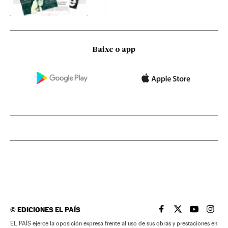
Baixe o app
©
EDICIONES EL PAÍS
EL PAÍS BRASIL EN
EL PAÍS BRASI
EL PAÍS B
EL PA
EL PAÍS ejerce la oposición expresa frente al uso de sus obras y prestaciones en