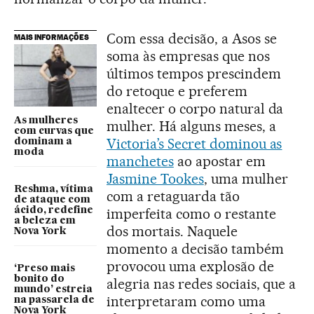
Com essa decisão, a Asos se
MAIS INFORMAÇÕES
soma às empresas que nos
últimos tempos prescindem
do retoque e preferem
enaltecer o corpo natural da
As mulheres
mulher. Há alguns meses, a
com curvas que
Victoria’s Secret dominou as
dominam a
moda
manchetes
ao apostar em
Jasmine Tookes
, uma mulher
Reshma, vítima
com a retaguarda tão
de ataque com
ácido, redefine
imperfeita como o restante
a beleza em
dos mortais. Naquele
Nova York
momento a decisão também
provocou uma explosão de
‘Preso mais
bonito do
alegria nas redes sociais, que a
mundo’ estreia
interpretaram como uma
na passarela de
Nova York