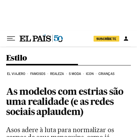
Pular para o conteúdo
SUSCRÍBETE
Estilo
EL VIAJERO
FAMOSOS
REALEZA
S MODA
ICON
CRIANÇAS
As modelos com estrias são
uma realidade (e as redes
sociais aplaudem)
Asos adere à luta para normalizar os