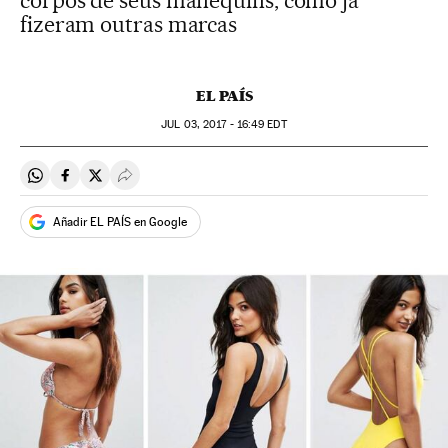
corpos de seus manequins, como já
fizeram outras marcas
EL PAÍS
JUL
03, 2017 - 16:49
EDT
Compartir en Whatsapp
Compartir en Facebook
Compartir en Twitter
Desplegar Redes Sociales
Añadir EL PAÍS en Google