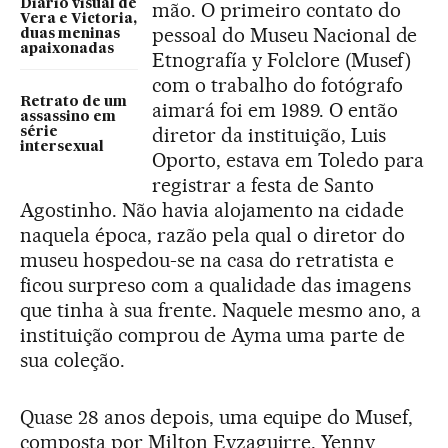
Diário visual de
mão. O primeiro contato do
Vera e Victoria,
pessoal do Museu Nacional de
duas meninas
apaixonadas
Etnografía y Folclore (Musef)
com o trabalho do fotógrafo
Retrato de um
aimará foi em 1989. O então
assassino em
diretor da instituição, Luis
série
intersexual
Oporto, estava em Toledo para
registrar a festa de Santo
Agostinho. Não havia alojamento na cidade
naquela época, razão pela qual o diretor do
museu hospedou-se na casa do retratista e
ficou surpreso com a qualidade das imagens
que tinha à sua frente. Naquele mesmo ano, a
instituição comprou de Ayma uma parte de
sua coleção.
Quase 28 anos depois, uma equipe do Musef,
composta por Milton Eyzaguirre, Yenny