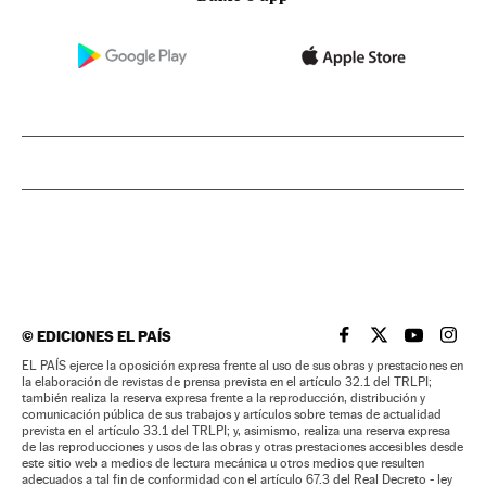
©
EDICIONES EL PAÍS
EL PAÍS BRASIL EN
EL PAÍS BRASI
EL PAÍS B
EL PA
EL PAÍS ejerce la oposición expresa frente al uso de sus obras y prestaciones en
la elaboración de revistas de prensa prevista en el artículo 32.1 del TRLPI;
también realiza la reserva expresa frente a la reproducción, distribución y
comunicación pública de sus trabajos y artículos sobre temas de actualidad
prevista en el artículo 33.1 del TRLPI; y, asimismo, realiza una reserva expresa
de las reproducciones y usos de las obras y otras prestaciones accesibles desde
este sitio web a medios de lectura mecánica u otros medios que resulten
adecuados a tal fin de conformidad con el artículo 67.3 del Real Decreto - ley