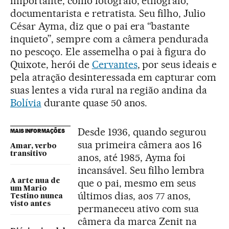
importante, como fotógrafo, etnógrafo,
documentarista e retratista. Seu filho, Julio
César Ayma, diz que o pai era “bastante
inquieto”, sempre com a câmera pendurada
no pescoço. Ele assemelha o pai à figura do
Quixote, herói de
Cervantes
, por seus ideais e
pela atração desinteressada em capturar com
suas lentes a vida rural na região andina da
Bolívia
durante quase 50 anos.
Desde 1936, quando segurou
MAIS INFORMAÇÕES
sua primeira câmera aos 16
Amar, verbo
transitivo
anos, até 1985, Ayma foi
incansável. Seu filho lembra
que o pai, mesmo em seus
A arte nua de
um Mario
últimos dias, aos 77 anos,
Testino nunca
visto antes
permaneceu ativo com sua
câmera da marca Zenit na