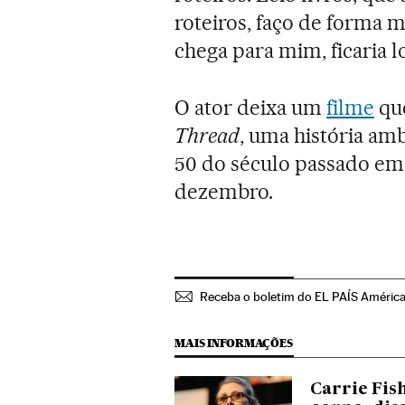
roteiros, faço de forma m
chega para mim, ficaria 
O ator deixa um
filme
que
Thread
, uma história a
50 do século passado em 
dezembro.
Receba o boletim do EL PAÍS Améric
MAIS INFORMAÇÕES
Carrie Fish