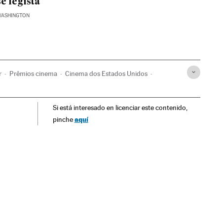
e legista
WASHINGTON
r
Prêmios cinema
Cinema dos Estados Unidos
Si está interesado en licenciar este contenido,
aquí
pinche