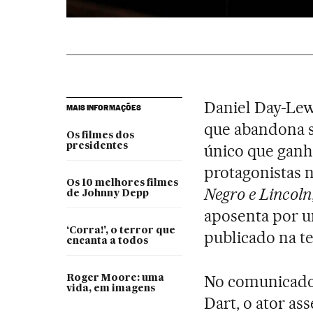
Daniel Day-Lewi
MAIS INFORMAÇÕES
que abandona s
Os filmes dos
presidentes
único que ganh
protagonistas 
Os 10 melhores filmes
Negro e Lincoln
de Johnny Depp
aposenta por u
‘Corra!’, o terror que
publicado na te
encanta a todos
No comunicado 
Roger Moore: uma
vida, em imagens
Dart, o ator as