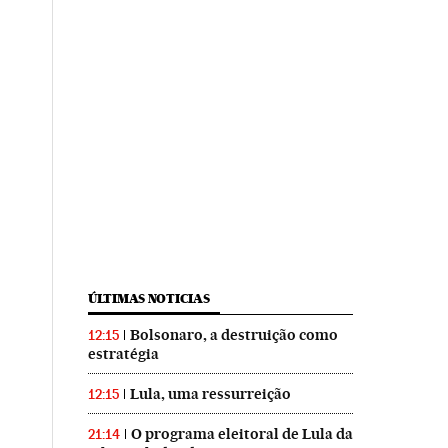
ÚLTIMAS NOTICIAS
Bolsonaro, a destruição como
12:15
estratégia
Lula, uma ressurreição
12:15
O programa eleitoral de Lula da
21:14