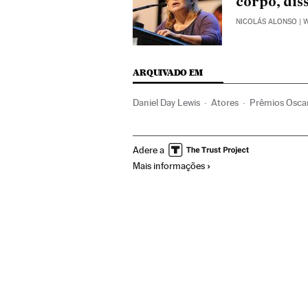
corpo, diss
NICOLÁS ALONSO
| 
ARQUIVADO EM
Daniel Day Lewis
Atores
Prêmios Osca
Cinema
Cultura
Adere a
Mais informações