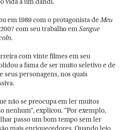
o vida a um dândi.
ou em 1989 com o protagonista de
Meu
 2007 com seu trabalho em
Sangue
coln
.
rreira com vinte filmes em seu
olidou a fama de ser muito seletivo e de
 seus personagens, nos quais
siva.
que não se preocupa em ler muitos
eio nenhum”, explicou. “Por exemplo,
alhar passo um bom tempo sem ler
e são mais enriquecedores. Quando leio