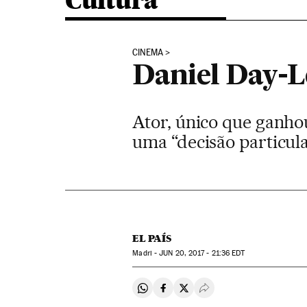
Cultura
CINEMA
Daniel Day-L
Ator, único que ganho
uma “decisão particul
EL PAÍS
Madri -
JUN
20, 2017 - 21:36
EDT
Compartir en Whatsapp
Compartir en Facebook
Compartir en Twitter
Desplegar Redes Soci