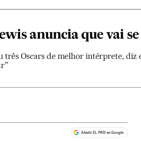
ewis anuncia que vai se
u três Oscars de melhor intérprete, di
ar”
Añadir EL PAÍS en Google
ales