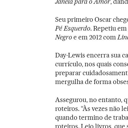
Janela para o Amor
, dand
Seu primeiro Oscar cheg
Pé Esquerdo
. Repetiu em
Negro
e em 2012 com
Lin
Day-Lewis encerra sua ca
currículo, nos quais cons
preparar cuidadosamente
mergulha de forma obses
Assegurou, no entanto, 
roteiros. “Às vezes não l
quando termino de trab
roteiros. Leio livros, qu