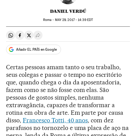
DANIEL VERDÚ
Roma -
MAY
29, 2017 - 14:39
EDT
Compartir en Whatsapp
Compartir en Facebook
Compartir en Twitter
Desplegar Redes Sociales
Añadir EL PAÍS en Google
Certas pessoas amam tanto o seu trabalho,
seus colegas e passar o tempo no escritório
que, quando chega o dia da aposentadoria,
fazem como se não fosse com elas. São
pessoas de gostos simples, nenhuma
extravagância, capazes de transformar a
rotina em obra de arte. Em parte por causa
disso,
Francesco Totti, 40 anos
, com dez
parafusos no tornozelo e uma placa de aço na
perna, lenda da Roma e última expressão de