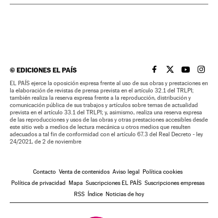
©
EDICIONES EL PAÍS
EL PAÍS BRASIL EN
EL PAÍS BRASI
EL PAÍS B
EL PA
EL PAÍS ejerce la oposición expresa frente al uso de sus obras y prestaciones en
la elaboración de revistas de prensa prevista en el artículo 32.1 del TRLPI;
también realiza la reserva expresa frente a la reproducción, distribución y
comunicación pública de sus trabajos y artículos sobre temas de actualidad
prevista en el artículo 33.1 del TRLPI; y, asimismo, realiza una reserva expresa
de las reproducciones y usos de las obras y otras prestaciones accesibles desde
este sitio web a medios de lectura mecánica u otros medios que resulten
adecuados a tal fin de conformidad con el artículo 67.3 del Real Decreto - ley
24/2021, de 2 de noviembre
Contacto
Venta de contenidos
Aviso legal
Política cookies
Política de privacidad
Mapa
Suscripciones EL PAÍS
Suscripciones empresas
RSS
Índice
Noticias de hoy