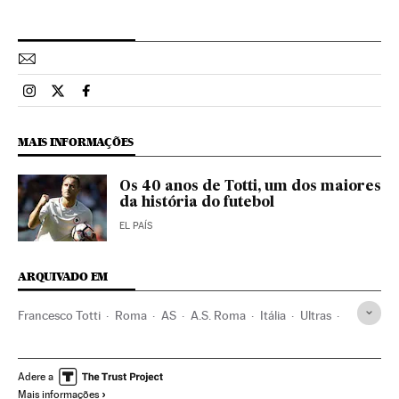
Esportes El País Brasil en Instagram
Esportes El País Brasil en Twitter
Esportes El País Brasil en Facebook
MAIS INFORMAÇÕES
Os 40 anos de Totti, um dos maiores
da história do futebol
EL PAÍS
ARQUIVADO EM
Francesco Totti
Roma
AS
A.S. Roma
Itália
Ultras
Europa Ocidental
Futebol
Times esportes
Clubes esportivos
Europa
Esportes
Política
Adere a
Mais informações