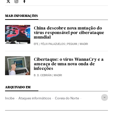
Internacional El País Brasil en Twitter
Internacional El País Brasil en Instagram
Internacional El País Brasil en Facebook
MAIS INFORMAÇÕES
China descobre nova mutação do
vírus responsável por ciberataque
mundial
EFE
/
FÉLIX PALAZUELOS
| PEQUIM / MADRI
Cibertaque: o vírus WannaCry e a
ameaça de uma nova onda de
infecções
B. D. CEBRIÁN
| MADRI
ARQUIVADO EM
Incibe
Ataques informáticos
Coreia do Norte
Ministerio del Interior
Segurança internet