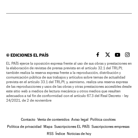
©
EDICIONES EL PAÍS
EL PAÍS BRASIL EN
EL PAÍS BRASI
EL PAÍS B
EL PA
EL PAÍS ejerce la oposición expresa frente al uso de sus obras y prestaciones en
la elaboración de revistas de prensa prevista en el artículo 32.1 del TRLPI;
también realiza la reserva expresa frente a la reproducción, distribución y
comunicación pública de sus trabajos y artículos sobre temas de actualidad
prevista en el artículo 33.1 del TRLPI; y, asimismo, realiza una reserva expresa
de las reproducciones y usos de las obras y otras prestaciones accesibles desde
este sitio web a medios de lectura mecánica u otros medios que resulten
adecuados a tal fin de conformidad con el artículo 67.3 del Real Decreto - ley
24/2021, de 2 de noviembre
Contacto
Venta de contenidos
Aviso legal
Política cookies
Política de privacidad
Mapa
Suscripciones EL PAÍS
Suscripciones empresas
RSS
Índice
Noticias de hoy