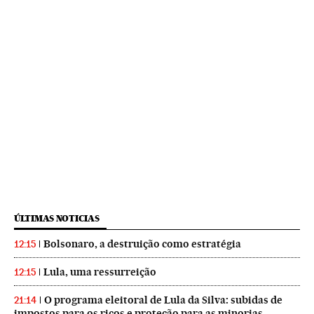
ÚLTIMAS NOTICIAS
Bolsonaro, a destruição como estratégia
12:15
Lula, uma ressurreição
12:15
O programa eleitoral de Lula da Silva: subidas de
21:14
impostos para os ricos e proteção para as minorias