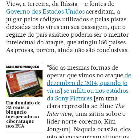
View, a terceira, da Rússia -- e fontes do
Governo dos Estados Unidos
acreditam, a
julgar pelos códigos utilizados e pelas pistas
deixadas pelo vírus em sua passagem, que o
regime do país asiático poderia ser o mentor
intelectual do ataque, que atingiu 150 países.
As provas, porém, ainda não são conclusivas.
“São as mesmas formas de
MAIS INFORMAÇÕES
operar que vimos no ataque
de
dezembro de 2014, quando [o
vírus] se infiltrou nos estúdios
da Sony Pictures
[em uma
Um domínio de
clara represália ao filme
The
35 reais, o
Interview
, uma sátira sobre o
bloqueio
inesperado ao
líder norte-coreano, Kim
ciberataque
nos EUA
Jong-un]. Naquela ocasião, eles
não só conseguiram atingir os