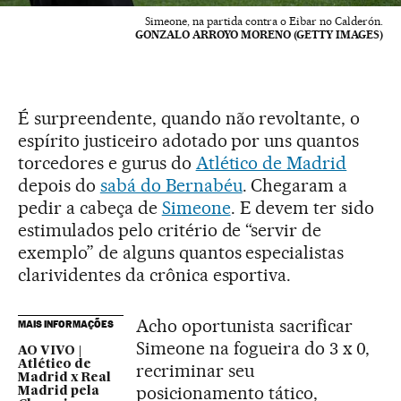
Simeone, na partida contra o Eibar no Calderón.
GONZALO ARROYO MORENO (GETTY IMAGES)
É surpreendente, quando não revoltante, o
espírito justiceiro adotado por uns quantos
torcedores e gurus do
Atlético de Madrid
depois do
sabá do Bernabéu
. Chegaram a
pedir a cabeça de
Simeone
. E devem ter sido
estimulados pelo critério de “servir de
exemplo” de alguns quantos especialistas
clarividentes da crônica esportiva.
Acho oportunista sacrificar
MAIS INFORMAÇÕES
Simeone na fogueira do 3 x 0,
AO VIVO |
Atlético de
recriminar seu
Madrid x Real
posicionamento tático,
Madrid pela