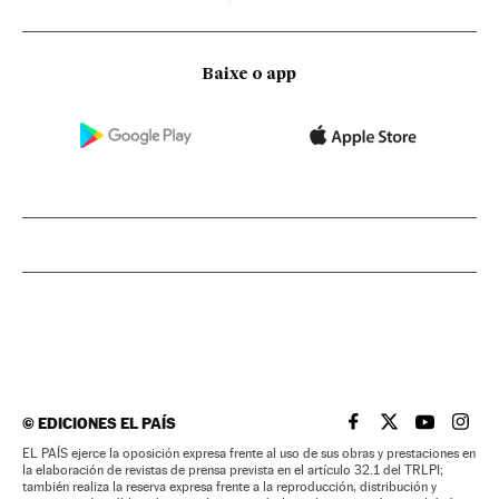
Baixe o app
©
EDICIONES EL PAÍS
EL PAÍS BRASIL EN
EL PAÍS BRASI
EL PAÍS B
EL PA
EL PAÍS ejerce la oposición expresa frente al uso de sus obras y prestaciones en
la elaboración de revistas de prensa prevista en el artículo 32.1 del TRLPI;
también realiza la reserva expresa frente a la reproducción, distribución y