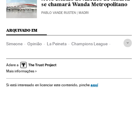
se chamará Wanda Metropolitano
PABLO VANDE RUSTEN
| MADRI
ARQUIVADO EM
Simeone
Opinião
La Peineta
Champions League
Real Madrid
Atlético Madrid
Madri
Futebol
Times esportes
Comunidade de Madrid
Competições
Adere a
Mais informações
Esportes
Espanha
aquí
Si está interesado en licenciar este contenido, pinche