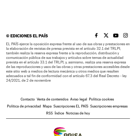
©
EDICIONES EL PAÍS
EL PAÍS BRASIL EN
EL PAÍS BRASI
EL PAÍS B
EL PA
EL PAÍS ejerce la oposición expresa frente al uso de sus obras y prestaciones en
la elaboración de revistas de prensa prevista en el artículo 32.1 del TRLPI;
también realiza la reserva expresa frente a la reproducción, distribución y
comunicación pública de sus trabajos y artículos sobre temas de actualidad
prevista en el artículo 33.1 del TRLPI; y, asimismo, realiza una reserva expresa
de las reproducciones y usos de las obras y otras prestaciones accesibles desde
este sitio web a medios de lectura mecánica u otros medios que resulten
adecuados a tal fin de conformidad con el artículo 67.3 del Real Decreto - ley
24/2021, de 2 de noviembre
Contacto
Venta de contenidos
Aviso legal
Política cookies
Política de privacidad
Mapa
Suscripciones EL PAÍS
Suscripciones empresas
RSS
Índice
Noticias de hoy