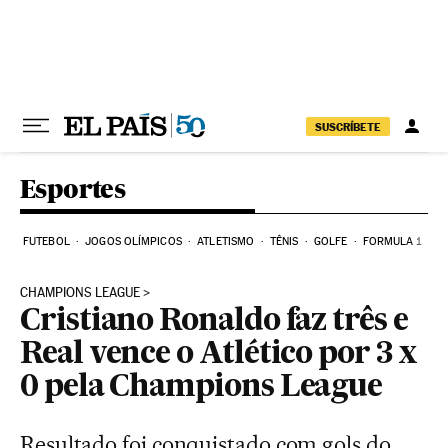
Pular para o conteúdo
SUSCRÍBETE
Esportes
FUTEBOL
JOGOS OLÍMPICOS
ATLETISMO
TÊNIS
GOLFE
FORMULA 1
CHAMPIONS LEAGUE
Cristiano Ronaldo faz três e
Real vence o Atlético por 3 x
0 pela Champions League
Resultado foi conquistado com gols do