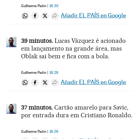
Guilherme Padin
16:30
Añadir EL PAÍS en Google
Compartir en Whatsapp
Compartir en Facebook
Compartir en Twitter
Desplegar Redes Sociales
39 minutos.
Lucas Vázquez é acionado
em lançamento na grande área, mas
Oblak sai bem e fica com a bola.
Guilherme Padin
16:28
Añadir EL PAÍS en Google
Compartir en Whatsapp
Compartir en Facebook
Compartir en Twitter
Desplegar Redes Sociales
37 minutos.
Cartão amarelo para Savic,
por entrada dura em Cristiano Ronaldo.
Guilherme Padin
16:26