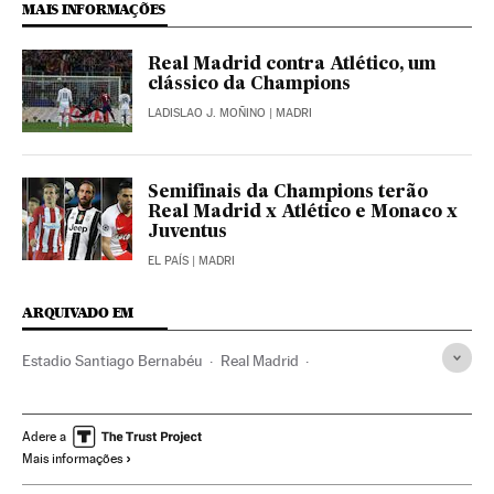
MAIS INFORMAÇÕES
Real Madrid contra Atlético, um
clássico da Champions
LADISLAO J. MOÑINO
| MADRI
Semifinais da Champions terão
Real Madrid x Atlético e Monaco x
Juventus
EL PAÍS
| MADRI
ARQUIVADO EM
Estadio Santiago Bernabéu
Real Madrid
Estádios futebol
Atlético Madrid
Times esportes
Instalações esportivas
Champions League 2016/2017
Adere a
Mais informações
Champions League
Futebol
Competições
Esportes