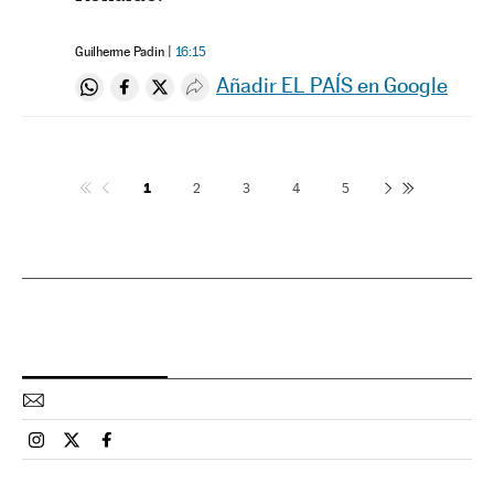
Guilherme Padin
16:15
Añadir EL PAÍS en Google
Compartir en Whatsapp
Compartir en Facebook
Compartir en Twitter
Desplegar Redes Sociales
1
2
3
4
5
Esportes El País Brasil en Instagram
Esportes El País Brasil en Twitter
Esportes El País Brasil en Facebook