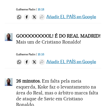
Guilherme Padin
16:18
Añadir EL PAÍS en Google
Compartir en Whatsapp
Compartir en Facebook
Compartir en Twitter
Desplegar Redes Sociales
GOOOOOOOOOL! É DO REAL MADRID!
Mais um de Cristiano Ronaldo!
Guilherme Padin
16:16
Añadir EL PAÍS en Google
Compartir en Whatsapp
Compartir en Facebook
Compartir en Twitter
Desplegar Redes Sociales
26 minutos.
Em falta pela meia
esquerda, Koke faz o levantamento na
área do Real, mas o árbitro marca falta
de ataque de Savic em Cristiano
Ronaldo.