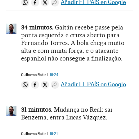
Añadir EL PAÍS en Google
Compartir en Whatsapp
Compartir en Facebook
Compartir en Twitter
Desplegar Redes Sociales
34 minutos.
Gaitán recebe passe pela
ponta esquerda e cruza aberto para
Fernando Torres. A bola chega muito
alta e com muita força, e o atacante
espanhol não consegue a finalização.
Guilherme Padin
16:24
Añadir EL PAÍS en Google
Compartir en Whatsapp
Compartir en Facebook
Compartir en Twitter
Desplegar Redes Sociales
31 minutos.
Mudança no Real: sai
Benzema, entra Lucas Vázquez.
Guilherme Padin
16:21