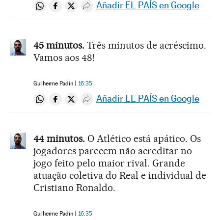
Añadir EL PAÍS en Google
Compartir en Whatsapp
Compartir en Facebook
Compartir en Twitter
Desplegar Redes Sociales
45 minutos.
Três minutos de acréscimo.
Vamos aos 48!
Guilherme Padin
16:35
Añadir EL PAÍS en Google
Compartir en Whatsapp
Compartir en Facebook
Compartir en Twitter
Desplegar Redes Sociales
44 minutos.
O Atlético está apático. Os
jogadores parecem não acreditar no
jogo feito pelo maior rival. Grande
atuação coletiva do Real e individual de
Cristiano Ronaldo.
Guilherme Padin
16:35