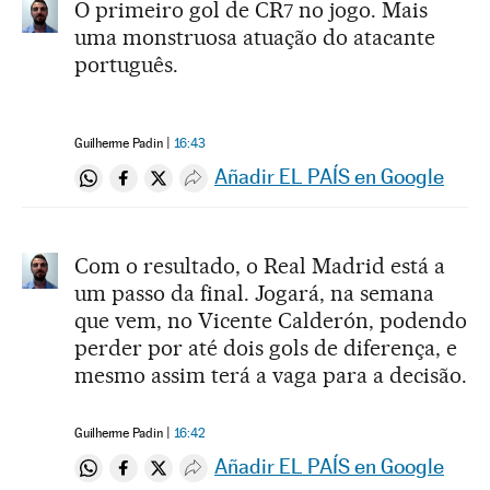
O primeiro gol de CR7 no jogo. Mais
uma monstruosa atuação do atacante
português.
Guilherme Padin
16:43
Añadir EL PAÍS en Google
Compartir en Whatsapp
Compartir en Facebook
Compartir en Twitter
Desplegar Redes Sociales
Com o resultado, o Real Madrid está a
um passo da final. Jogará, na semana
que vem, no Vicente Calderón, podendo
perder por até dois gols de diferença, e
mesmo assim terá a vaga para a decisão.
Guilherme Padin
16:42
Añadir EL PAÍS en Google
Compartir en Whatsapp
Compartir en Facebook
Compartir en Twitter
Desplegar Redes Sociales