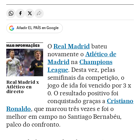
Compartir en Whatsapp
Compartir en Facebook
Compartir en Twitter
Desplegar Redes Sociales
Añadir EL PAÍS en Google
O
Real Madrid
bateu
MAIS INFORMAÇÕES
novamente o
Atlético de
Madrid
na
Champions
League
. Desta vez, pelas
semifinais da competição, o
Real Madrid x
jogo de ida foi vencido por 3 x
Atlético en
0. O resultado positivo foi
directo
conquistado graças a
Cristiano
Ronaldo
, que marcou três vezes e foi o
melhor em campo no Santiago Bernabéu,
palco do confronto.