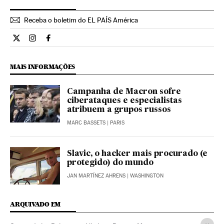
Receba o boletim do EL PAÍS América
Internacional El País Brasil en Twitter
Internacional El País Brasil en Instagram
Internacional El País Brasil en Facebook
MAIS INFORMAÇÕES
Campanha de Macron sofre
ciberataques e especialistas
atribuem a grupos russos
MARC BASSETS
| PARIS
Slavic, o hacker mais procurado (e
protegido) do mundo
JAN MARTÍNEZ AHRENS
| WASHINGTON
ARQUIVADO EM