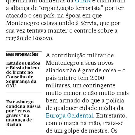
queimaram bandeiras da
OTAN
e chamaram
a aliança de “organização terrorista” por ter
atacado o seu país, na época em que
Montenegro estava unido à Sérvia, que por
sua vez tentava manter o controle sobre a
região de Kosovo.
A contribuição militar de
MAIS INFORMAÇÕES
Montenegro a seus novos
Estados Unidos
e Rússia batem
aliados não é grande coisa – o
de frente no
país inteiro tem 2.000
Conselho de
Segurança da
militares, um contingente
ONU
muito menor e não muito mais
bem armado do que a polícia
Estrasburgo
de qualquer cidade média da
condena Rússia
por “erros
Europa Ocidental
. Entretanto,
graves” na
matança de
com o mapa na mão, trata-se
Beslan
de um golpe de mestre. Os