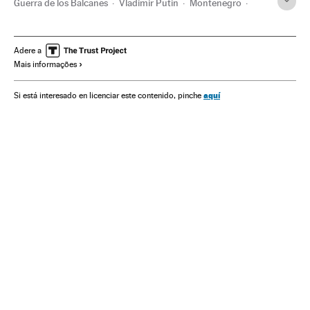
Guerra de los Balcanes
Vladimir Putin
Montenegro
Kosovo
Sérvia
Rússia
Balcãs
Europa Leste
Europa Sul
Europa
Adere a
Mais informações
aquí
Si está interesado en licenciar este contenido, pinche