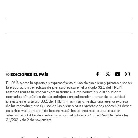
©
EDICIONES EL PAÍS
EL PAÍS BRASIL EN
EL PAÍS BRASI
EL PAÍS B
EL PA
EL PAÍS ejerce la oposición expresa frente al uso de sus obras y prestaciones en
la elaboración de revistas de prensa prevista en el artículo 32.1 del TRLPI;
también realiza la reserva expresa frente a la reproducción, distribución y
comunicación pública de sus trabajos y artículos sobre temas de actualidad
prevista en el artículo 33.1 del TRLPI; y, asimismo, realiza una reserva expresa
de las reproducciones y usos de las obras y otras prestaciones accesibles desde
este sitio web a medios de lectura mecánica u otros medios que resulten
adecuados a tal fin de conformidad con el artículo 67.3 del Real Decreto - ley
24/2021, de 2 de noviembre