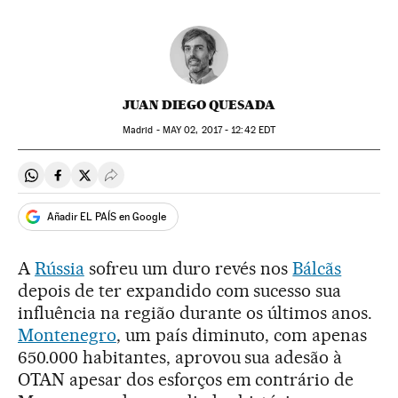
JUAN DIEGO QUESADA
Madrid -
MAY
02, 2017 - 12:42
EDT
Compartir en Whatsapp
Compartir en Facebook
Compartir en Twitter
Desplegar Redes Sociales
Añadir EL PAÍS en Google
A
Rússia
sofreu um duro revés nos
Bálcãs
depois de ter expandido com sucesso sua
influência na região durante os últimos anos.
Montenegro
, um país diminuto, com apenas
650.000 habitantes, aprovou sua adesão à
OTAN apesar dos esforços em contrário de