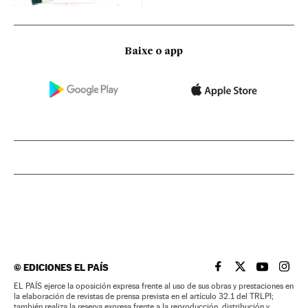
Baixe o app
©
EDICIONES EL PAÍS
EL PAÍS BRASIL EN
EL PAÍS BRASI
EL PAÍS B
EL PA
EL PAÍS ejerce la oposición expresa frente al uso de sus obras y prestaciones en
la elaboración de revistas de prensa prevista en el artículo 32.1 del TRLPI;
también realiza la reserva expresa frente a la reproducción, distribución y