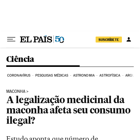
Pular para o conteúdo
SUSCRÍBETE
Ciência
CORONAVÍRUS
PESQUISAS MÉDICAS
ASTRONOMIA
ASTROFÍSICA
ARQUEO
MACONHA
A legalização medicinal da
maconha afeta seu consumo
ilegal?
Estudo aponta que número de