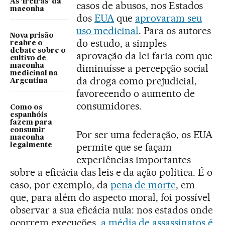
As ‘freiras’ da
casos de abusos, nos Estados
maconha
dos
EUA
que
aprovaram seu
uso medicinal
. Para os autores
Nova prisão
do estudo, a simples
reabre o
debate sobre o
aprovação da lei faria com que
cultivo de
maconha
diminuísse a percepção social
medicinal na
da droga como prejudicial,
Argentina
favorecendo o aumento de
consumidores.
Como os
espanhóis
fazem para
consumir
Por ser uma federação, os EUA
maconha
permite que se façam
legalmente
experiências importantes
sobre a eficácia das leis e da ação política. É o
caso, por exemplo, da
pena de morte
, em
que, para além do aspecto moral, foi possível
observar a sua eficácia nula: nos estados onde
ocorrem execuções,
a média de assassinatos é