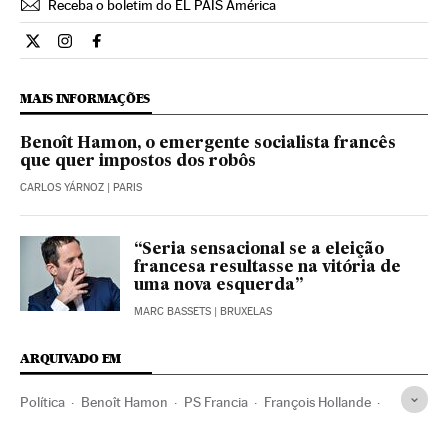
Receba o boletim do EL PAÍS América
Internacional El País Brasil en Twitter
Internacional El País Brasil en Instagram
Internacional El País Brasil en Facebook
MAIS INFORMAÇÕES
Benoît Hamon, o emergente socialista francês
que quer impostos dos robôs
CARLOS YÁRNOZ
| PARIS
“Seria sensacional se a eleição
francesa resultasse na vitória de
uma nova esquerda”
MARC BASSETS
| BRUXELAS
ARQUIVADO EM
Política
Benoît Hamon
PS Francia
François Hollande
Eleições França
França
Partidos políticos
Eleições