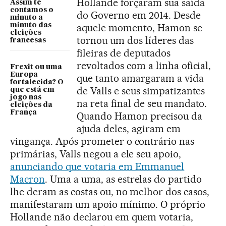
Hollande forçaram sua saída
Assim te
contamos o
do Governo em 2014. Desde
minuto a
minuto das
aquele momento, Hamon se
eleições
tornou um dos líderes das
francesas
fileiras de deputados
revoltados com a linha oficial,
Frexit ou uma
Europa
que tanto amargaram a vida
fortalecida? O
de Valls e seus simpatizantes
que está em
jogo nas
na reta final de seu mandato.
eleições da
França
Quando Hamon precisou da
ajuda deles, agiram em
vingança. Após prometer o contrário nas
primárias, Valls negou a ele seu apoio,
anunciando que votaria em Emmanuel
Macron
. Uma a uma, as estrelas do partido
lhe deram as costas ou, no melhor dos casos,
manifestaram um apoio mínimo. O próprio
Hollande não declarou em quem votaria,