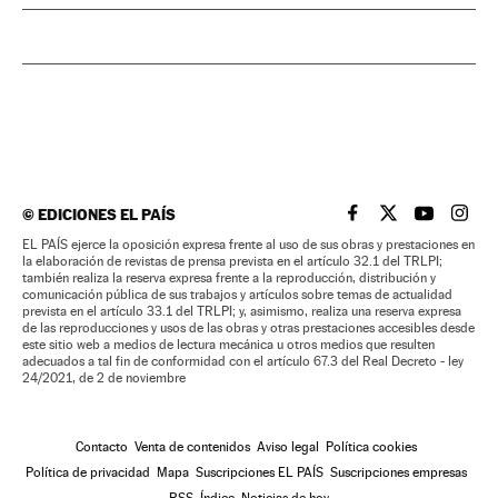
©
EDICIONES EL PAÍS
EL PAÍS BRASIL EN
EL PAÍS BRASI
EL PAÍS B
EL PA
EL PAÍS ejerce la oposición expresa frente al uso de sus obras y prestaciones en
la elaboración de revistas de prensa prevista en el artículo 32.1 del TRLPI;
también realiza la reserva expresa frente a la reproducción, distribución y
comunicación pública de sus trabajos y artículos sobre temas de actualidad
prevista en el artículo 33.1 del TRLPI; y, asimismo, realiza una reserva expresa
de las reproducciones y usos de las obras y otras prestaciones accesibles desde
este sitio web a medios de lectura mecánica u otros medios que resulten
adecuados a tal fin de conformidad con el artículo 67.3 del Real Decreto - ley
24/2021, de 2 de noviembre
Contacto
Venta de contenidos
Aviso legal
Política cookies
Política de privacidad
Mapa
Suscripciones EL PAÍS
Suscripciones empresas
RSS
Índice
Noticias de hoy