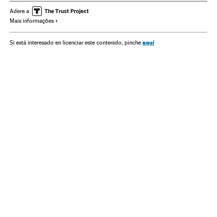
Europa Ocidental
Europa
Presidenciales Francia 2017
Adere a
Mais informações
aquí
Si está interesado en licenciar este contenido, pinche