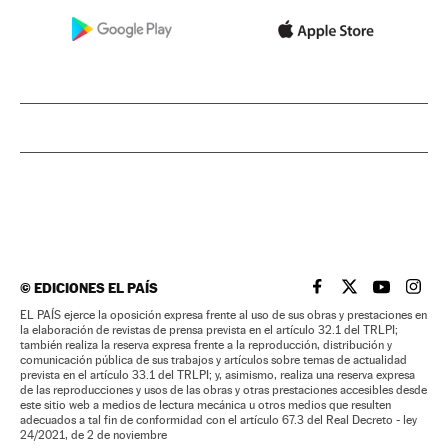
©
EDICIONES EL PAÍS
EL PAÍS BRASIL EN
EL PAÍS BRASI
EL PAÍS B
EL PA
EL PAÍS ejerce la oposición expresa frente al uso de sus obras y prestaciones en
la elaboración de revistas de prensa prevista en el artículo 32.1 del TRLPI;
también realiza la reserva expresa frente a la reproducción, distribución y
comunicación pública de sus trabajos y artículos sobre temas de actualidad
prevista en el artículo 33.1 del TRLPI; y, asimismo, realiza una reserva expresa
de las reproducciones y usos de las obras y otras prestaciones accesibles desde
este sitio web a medios de lectura mecánica u otros medios que resulten
adecuados a tal fin de conformidad con el artículo 67.3 del Real Decreto - ley
24/2021, de 2 de noviembre