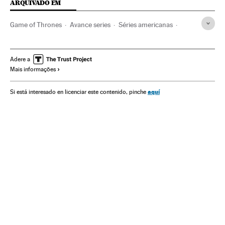
ARQUIVADO EM
Game of Thrones
Avance series
Séries americanas
Série fantasia
HBO
Novedades series
Avanço TV
Gêneros séries
Séries tv
Programa tv
Programação
Adere a
Mais informações
Televisão
Meios comunicação
Comunicação
aquí
Si está interesado en licenciar este contenido, pinche