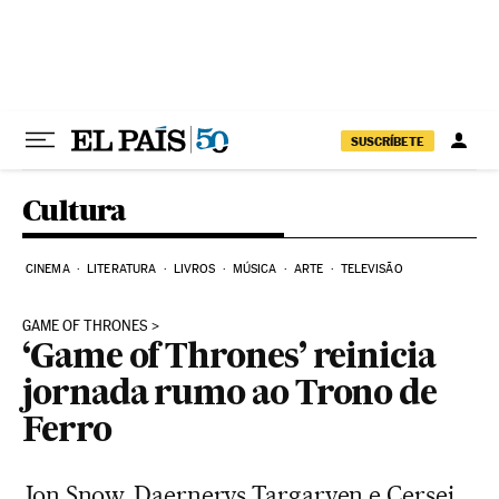
Pular para o conteúdo
SUSCRÍBETE
Cultura
CINEMA
LITERATURA
LIVROS
MÚSICA
ARTE
TELEVISÃO
GAME OF THRONES
‘Game of Thrones’ reinicia
jornada rumo ao Trono de
Ferro
Jon Snow, Daernerys Targaryen e Cersei