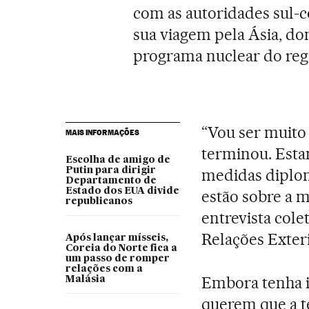
com as autoridades sul-
sua viagem pela Ásia, d
programa nuclear do re
“Vou ser muito 
MAIS INFORMAÇÕES
terminou. Esta
Escolha de amigo de
Putin para dirigir
medidas diplom
Departamento de
Estado dos EUA divide
estão sobre a m
republicanos
entrevista cole
Relações Exter
Após lançar mísseis,
Coreia do Norte fica a
um passo de romper
relações com a
Embora tenha i
Malásia
querem que a te