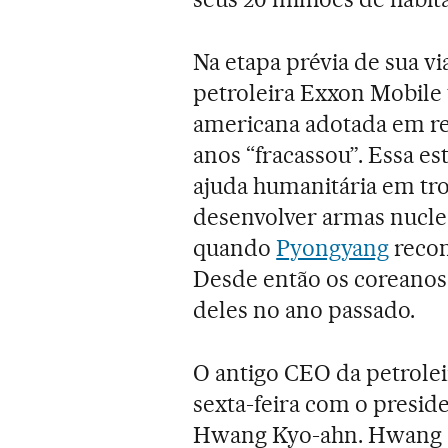
Na etapa prévia de sua v
petroleira Exxon Mobile 
americana adotada em rel
anos “fracassou”. Essa e
ajuda humanitária em tro
desenvolver armas nuclea
quando
Pyongyang
recon
Desde então os coreanos 
deles no ano passado.
O antigo CEO da petrole
sexta-feira com o preside
Hwang Kyo-ahn. Hwang as