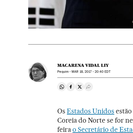
MACARENA VIDAL LIY
Pequim -
MAR
18, 2017 - 20:40
EDT
Compartir en Whatsapp
Compartir en Facebook
Compartir en Twitter
Desplegar Redes Soci
Os
Estados Unidos
estão 
Coreia do Norte se for ne
feira
o Secretário de Esta