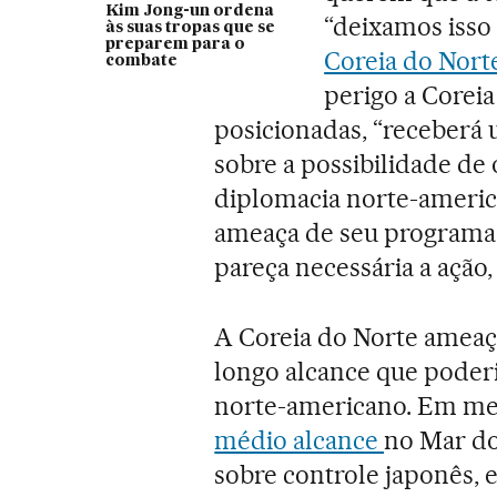
Kim Jong-un ordena
“deixamos isso
às suas tropas que se
preparem para o
Coreia do Nort
combate
perigo a Coreia
posicionadas, “receberá
sobre a possibilidade de o
diplomacia norte-americ
ameaça de seu programa
pareça necessária a ação,
A Coreia do Norte ameaço
longo alcance que poderi
norte-americano. Em m
médio alcance
no Mar do
sobre controle japonês, 