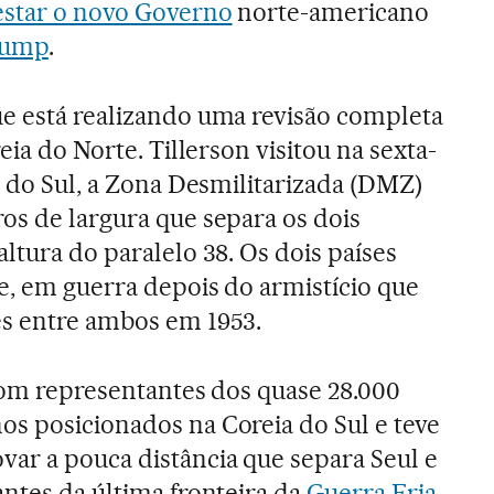
estar o novo Governo
norte-americano
rump
.
e está realizando uma revisão completa
eia do Norte. Tillerson visitou na sexta-
a do Sul, a Zona Desmilitarizada (DMZ)
os de largura que separa os dois
ltura do paralelo 38. Os dois países
e, em guerra depois do armistício que
es entre ambos em 1953.
 com representantes dos quase 28.000
s posicionados na Coreia do Sul e teve
ar a pouca distância que separa Seul e
antes da última fronteira da
Guerra Fria
.