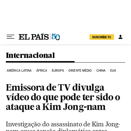
Pular para o conteúdo
SUSCRÍBETE
Internacional
AMÉRICA LATINA
ÁFRICA
EUROPA
ORIENTE MÉDIO
CHINA
EUA
Emissora de TV divulga
vídeo do que pode ter sido o
ataque a Kim Jong-nam
Investigação do assassinato de Kim Jong-