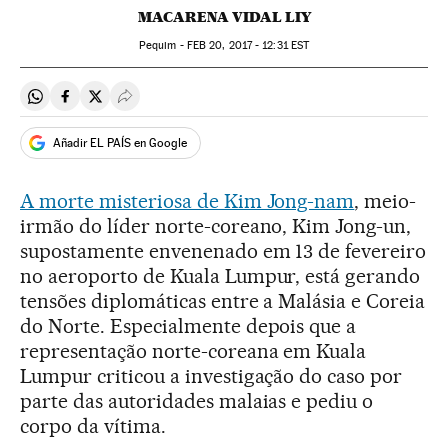
MACARENA VIDAL LIY
Pequim -
FEB
20, 2017 - 12:31
EST
Compartir en Whatsapp
Compartir en Facebook
Compartir en Twitter
Desplegar Redes Sociales
Añadir EL PAÍS en Google
A morte misteriosa de Kim Jong-nam
, meio-
irmão do líder norte-coreano, Kim Jong-un,
supostamente envenenado em 13 de fevereiro
no aeroporto de Kuala Lumpur, está gerando
tensões diplomáticas entre a Malásia e Coreia
do Norte. Especialmente depois que a
representação norte-coreana em Kuala
Lumpur criticou a investigação do caso por
parte das autoridades malaias e pediu o
corpo da vítima.