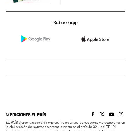
Baixe o app
©
EDICIONES EL PAÍS
EL PAÍS BRASIL EN
EL PAÍS BRASI
EL PAÍS B
EL PA
EL PAÍS ejerce la oposición expresa frente al uso de sus obras y prestaciones en
la elaboración de revistas de prensa prevista en el artículo 32.1 del TRLPI;