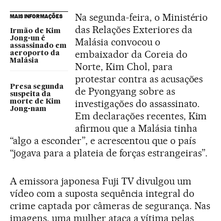
Na segunda-feira, o Ministério
MAIS INFORMAÇÕES
das Relações Exteriores da
Irmão de Kim
Jong-un é
Malásia convocou o
assassinado em
embaixador da Coreia do
aeroporto da
Malásia
Norte, Kim Chol, para
protestar contra as acusações
Presa segunda
de Pyongyang sobre as
suspeita da
investigações do assassinato.
morte de Kim
Jong-nam
Em declarações recentes, Kim
afirmou que a Malásia tinha
“algo a esconder”, e acrescentou que o país
“jogava para a plateia de forças estrangeiras”.
A emissora japonesa Fuji TV divulgou um
vídeo com a suposta sequência integral do
crime captada por câmeras de segurança. Nas
imagens, uma mulher ataca a vítima pelas