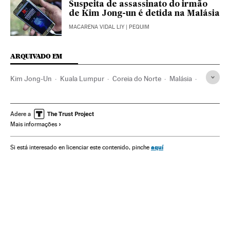
Suspeita de assassinato do irmão
de Kim Jong-un é detida na Malásia
MACARENA VIDAL LIY
| PEQUIM
ARQUIVADO EM
Kim Jong-Un
Kuala Lumpur
Coreia do Norte
Malásia
Coreia do Sul
Sudeste asiático
Homicídios
Espionagem
Ásia oriental
Ásia
Delitos
Justiça
Adere a
Mais informações
Política
aquí
Si está interesado en licenciar este contenido, pinche