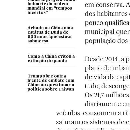
em conserva. A
baluarte da ordem
mundial em “tempos
dos habitantes
incertos”
pouco qualific
Achada na China uma
municipal quer
estátua de Buda de
600 anos, que estava
população dos 
submersa
Como a China evitou a
Desde 2014, a 
extinção do panda
plano de urban
de vida da capi
Trump abre outra
frente de embate com
tudo, descong
China ao questionar a
política sobre Taiwan
Os 21,7 milhõe
diariamente em
veículos, consomem a rit
saturam os sistemas de e