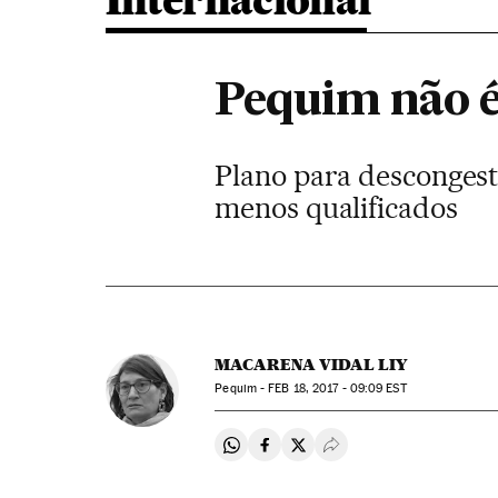
Internacional
Pequim não é
Plano para descongest
menos qualificados
MACARENA VIDAL LIY
Pequim -
FEB
18, 2017 - 09:09
EST
Compartir en Whatsapp
Compartir en Facebook
Compartir en Twitter
Desplegar Redes Soci