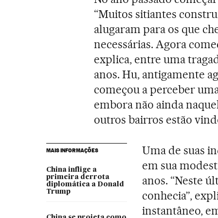
“Muitos sitiantes constru
alugaram para os que che
necessárias. Agora come
explica, entre uma tragad
anos. Hu, antigamente ag
começou a perceber uma
embora não ainda naquela
outros bairros estão vindo
Uma de suas inq
MAIS INFORMAÇÕES
em sua modesta
China inflige a
primeira derrota
anos. “Neste úl
diplomática a Donald
Trump
conhecia”, expl
instantâneo, e
China se projeta como