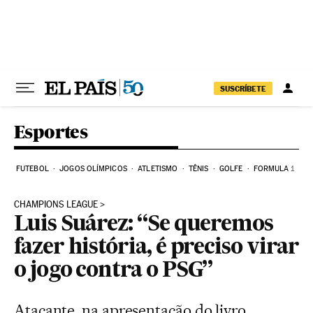
Pular para o conteúdo
SUSCRÍBETE
Esportes
FUTEBOL
JOGOS OLÍMPICOS
ATLETISMO
TÊNIS
GOLFE
FORMULA 1
CHAMPIONS LEAGUE
Luis Suárez: “Se queremos
fazer história, é preciso virar
o jogo contra o PSG”
Atacante, na apresentação do livro