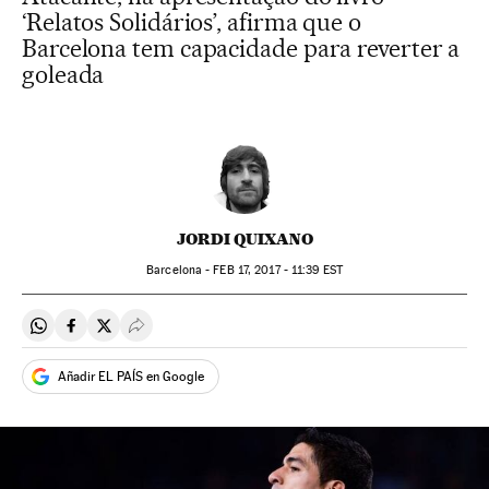
‘Relatos Solidários’, afirma que o
Barcelona tem capacidade para reverter a
goleada
JORDI QUIXANO
Barcelona -
FEB
17, 2017 - 11:39
EST
Compartir en Whatsapp
Compartir en Facebook
Compartir en Twitter
Desplegar Redes Sociales
Añadir EL PAÍS en Google