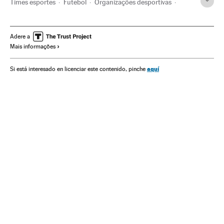
Times esportes
Futebol
Organizações desportivas
Competições
Esportes
PSG
Luis Suárez
Campeonato espanhol
FC Barcelona
La Liga
Adere a
Mais informações
Primeira divisão
Champions League
Liga futebol
Solidariedade
Sociedade
aquí
Si está interesado en licenciar este contenido, pinche