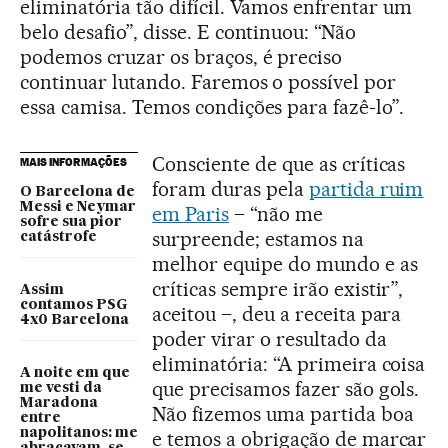
eliminatória tão difícil. Vamos enfrentar um
belo desafio”, disse. E continuou: “Não
podemos cruzar os braços, é preciso
continuar lutando. Faremos o possível por
essa camisa. Temos condições para fazê-lo”.
Consciente de que as críticas
MAIS INFORMAÇÕES
foram duras pela
partida ruim
O Barcelona de
Messi e Neymar
em Paris
– “não me
sofre sua pior
surpreende; estamos na
catástrofe
melhor equipe do mundo e as
críticas sempre irão existir”,
Assim
contamos PSG
aceitou –, deu a receita para
4x0 Barcelona
poder virar o resultado da
eliminatória: “A primeira coisa
A noite em que
que precisamos fazer são gols.
me vesti da
Maradona
Não fizemos uma partida boa
entre
napolitanos: me
e temos a obrigação de marcar
abraçavam, se