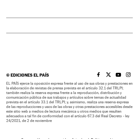
©
EDICIONES EL PAÍS
EL PAÍS BRASIL EN
EL PAÍS BRASI
EL PAÍS B
EL PA
EL PAÍS ejerce la oposición expresa frente al uso de sus obras y prestaciones en
la elaboración de revistas de prensa prevista en el artículo 32.1 del TRLPI;
también realiza la reserva expresa frente a la reproducción, distribución y
comunicación pública de sus trabajos y artículos sobre temas de actualidad
prevista en el artículo 33.1 del TRLPI; y, asimismo, realiza una reserva expresa
de las reproducciones y usos de las obras y otras prestaciones accesibles desde
este sitio web a medios de lectura mecánica u otros medios que resulten
adecuados a tal fin de conformidad con el artículo 67.3 del Real Decreto - ley
24/2021, de 2 de noviembre