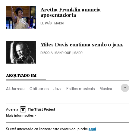
Aretha Franklin anuncia
aposentadoria
EL PAÍS
| MADRI
Miles Davis continua sendo o jazz
DIEGO A. MANRIQUE
| MADRI
ARQUIVADO EM
Al Jarreau
Obituários
Jazz
Estilos musicais
Música
Acontecimentos
Cultura
Sociedade
Adere a
Mais informações
aquí
Si está interesado en licenciar este contenido, pinche