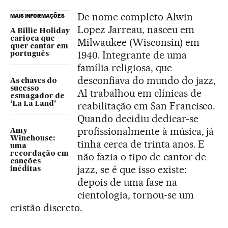
De nome completo Alwin
MAIS INFORMAÇÕES
Lopez Jarreau, nasceu em
A Billie Holiday
carioca que
Milwaukee (Wisconsin) em
quer cantar em
1940. Integrante de uma
português
família religiosa, que
desconfiava do mundo do jazz,
As chaves do
sucesso
Al trabalhou em clínicas de
esmagador de
reabilitação em San Francisco.
‘La La Land’
Quando decidiu dedicar-se
profissionalmente à música, já
Amy
Winehouse:
tinha cerca de trinta anos. E
uma
recordação em
não fazia o tipo de cantor de
canções
jazz, se é que isso existe:
inéditas
depois de uma fase na
cientologia, tornou-se um
cristão discreto.