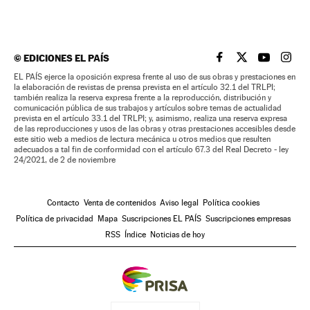
©
EDICIONES EL PAÍS
EL PAÍS BRASIL EN
EL PAÍS BRASI
EL PAÍS B
EL PA
EL PAÍS ejerce la oposición expresa frente al uso de sus obras y prestaciones en
la elaboración de revistas de prensa prevista en el artículo 32.1 del TRLPI;
también realiza la reserva expresa frente a la reproducción, distribución y
comunicación pública de sus trabajos y artículos sobre temas de actualidad
prevista en el artículo 33.1 del TRLPI; y, asimismo, realiza una reserva expresa
de las reproducciones y usos de las obras y otras prestaciones accesibles desde
este sitio web a medios de lectura mecánica u otros medios que resulten
adecuados a tal fin de conformidad con el artículo 67.3 del Real Decreto - ley
24/2021, de 2 de noviembre
Contacto
Venta de contenidos
Aviso legal
Política cookies
Política de privacidad
Mapa
Suscripciones EL PAÍS
Suscripciones empresas
RSS
Índice
Noticias de hoy