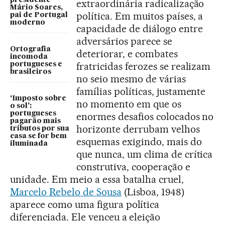
extraordinária radicalização
Mário Soares,
política. Em muitos países, a
pai de Portugal
moderno
capacidade de diálogo entre
adversários parece se
Ortografia
deteriorar, e combates
incomoda
fratricidas ferozes se realizam
portugueses e
brasileiros
no seio mesmo de várias
famílias políticas, justamente
‘Imposto sobre
no momento em que os
o sol’:
portugueses
enormes desafios colocados no
pagarão mais
horizonte derrubam velhos
tributos por sua
casa se for bem
esquemas exigindo, mais do
iluminada
que nunca, um clima de crítica
construtiva, cooperação e
unidade. Em meio a essa batalha cruel,
Marcelo Rebelo de Sousa
(Lisboa, 1948)
aparece como uma figura política
diferenciada. Ele venceu a eleição