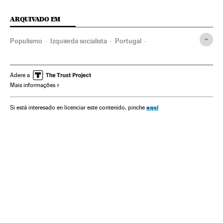
ARQUIVADO EM
Populismo
Izquierda socialista
Portugal
Europa Ocidental
Partidos políticos
Ideologias
Europa
Política
Adere a
Mais informações
aquí
Si está interesado en licenciar este contenido, pinche