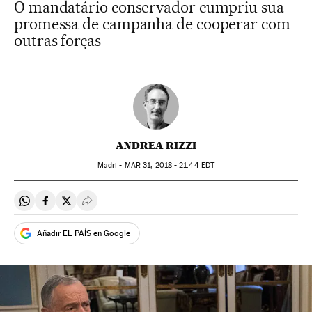
O mandatário conservador cumpriu sua
promessa de campanha de cooperar com
outras forças
ANDREA RIZZI
Madri -
MAR
31, 2018 - 21:44
EDT
Compartir en Whatsapp
Compartir en Facebook
Compartir en Twitter
Desplegar Redes Sociales
Añadir EL PAÍS en Google