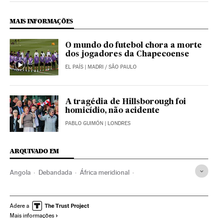
MAIS INFORMAÇÕES
O mundo do futebol chora a morte
dos jogadores da Chapecoense
EL PAÍS
| MADRI / SÃO PAULO
A tragédia de Hillsborough foi
homicídio, não acidente
PABLO GUIMÓN
| LONDRES
ARQUIVADO EM
Angola
Debandada
África meridional
Estádios futebol
Mortes
África subsaariana
Vítimas
África
Futebol
Instalações esportivas
Adere a
Mais informações