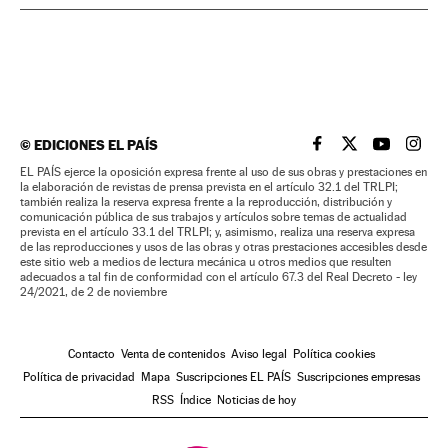
©
EDICIONES EL PAÍS
EL PAÍS BRASIL EN
EL PAÍS BRASI
EL PAÍS B
EL PA
EL PAÍS ejerce la oposición expresa frente al uso de sus obras y prestaciones en
la elaboración de revistas de prensa prevista en el artículo 32.1 del TRLPI;
también realiza la reserva expresa frente a la reproducción, distribución y
comunicación pública de sus trabajos y artículos sobre temas de actualidad
prevista en el artículo 33.1 del TRLPI; y, asimismo, realiza una reserva expresa
de las reproducciones y usos de las obras y otras prestaciones accesibles desde
este sitio web a medios de lectura mecánica u otros medios que resulten
adecuados a tal fin de conformidad con el artículo 67.3 del Real Decreto - ley
24/2021, de 2 de noviembre
Contacto
Venta de contenidos
Aviso legal
Política cookies
Política de privacidad
Mapa
Suscripciones EL PAÍS
Suscripciones empresas
RSS
Índice
Noticias de hoy