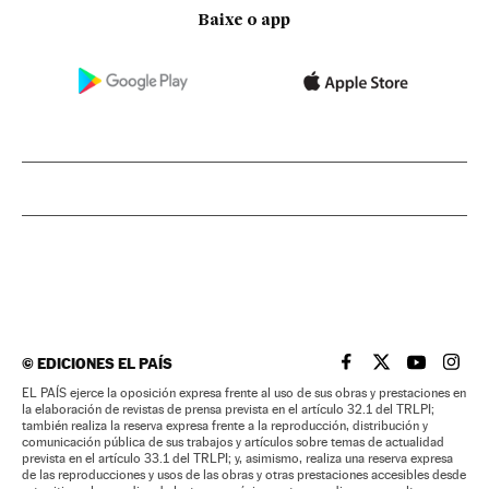
Baixe o app
©
EDICIONES EL PAÍS
EL PAÍS BRASIL EN
EL PAÍS BRASI
EL PAÍS B
EL PA
EL PAÍS ejerce la oposición expresa frente al uso de sus obras y prestaciones en
la elaboración de revistas de prensa prevista en el artículo 32.1 del TRLPI;
también realiza la reserva expresa frente a la reproducción, distribución y
comunicación pública de sus trabajos y artículos sobre temas de actualidad
prevista en el artículo 33.1 del TRLPI; y, asimismo, realiza una reserva expresa
de las reproducciones y usos de las obras y otras prestaciones accesibles desde