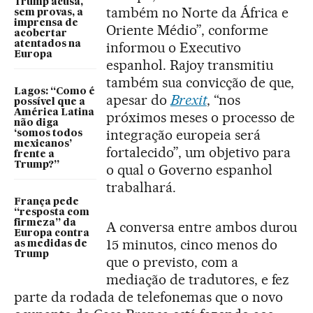
Trump acusa,
também no Norte da África e
sem provas, a
imprensa de
Oriente Médio”, conforme
acobertar
atentados na
informou o Executivo
Europa
espanhol. Rajoy transmitiu
também sua convicção de que,
Lagos: “Como é
apesar do
Brexit
, “nos
possível que a
América Latina
próximos meses o processo de
não diga
integração europeia será
‘somos todos
mexicanos’
fortalecido”, um objetivo para
frente a
Trump?”
o qual o Governo espanhol
trabalhará.
França pede
“resposta com
firmeza” da
A conversa entre ambos durou
Europa contra
15 minutos, cinco menos do
as medidas de
Trump
que o previsto, com a
mediação de tradutores, e fez
parte da rodada de telefonemas que o novo