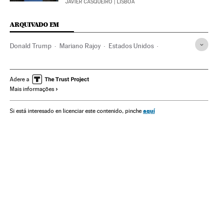
JAVIER CASQUEIRO
| LISBOA
ARQUIVADO EM
Donald Trump
Mariano Rajoy
Estados Unidos
América do Norte
Política exterior
América
Espanha
Relações exteriores
Rex Tillerson
Adere a
Mais informações
aquí
Si está interesado en licenciar este contenido, pinche