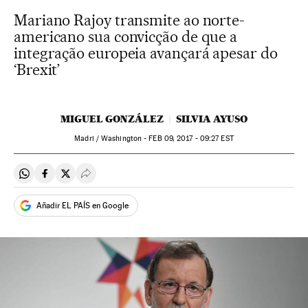
Mariano Rajoy transmite ao norte-
americano sua convicção de que a
integração europeia avançará apesar do
‘Brexit’
MIGUEL GONZÁLEZ
SILVIA AYUSO
Madri / Washington -
FEB
09, 2017 - 09:27
EST
Compartir en Whatsapp
Compartir en Facebook
Compartir en Twitter
Desplegar Redes Sociales
Añadir EL PAÍS en Google