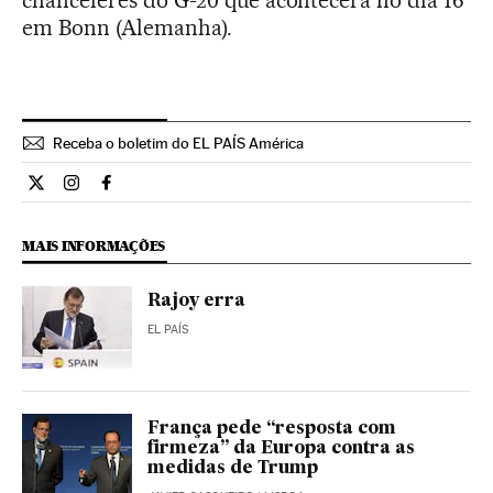
chanceleres do G-20 que acontecerá no dia 16
em Bonn (Alemanha).
Receba o boletim do EL PAÍS América
Internacional El País Brasil en Twitter
Internacional El País Brasil en Instagram
Internacional El País Brasil en Facebook
MAIS INFORMAÇÕES
Rajoy erra
EL PAÍS
França pede “resposta com
firmeza” da Europa contra as
medidas de Trump