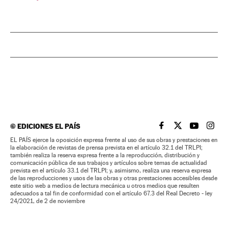
©
EDICIONES EL PAÍS
EL PAÍS BRASIL EN
EL PAÍS BRASI
EL PAÍS B
EL PA
EL PAÍS ejerce la oposición expresa frente al uso de sus obras y prestaciones en
la elaboración de revistas de prensa prevista en el artículo 32.1 del TRLPI;
también realiza la reserva expresa frente a la reproducción, distribución y
comunicación pública de sus trabajos y artículos sobre temas de actualidad
prevista en el artículo 33.1 del TRLPI; y, asimismo, realiza una reserva expresa
de las reproducciones y usos de las obras y otras prestaciones accesibles desde
este sitio web a medios de lectura mecánica u otros medios que resulten
adecuados a tal fin de conformidad con el artículo 67.3 del Real Decreto - ley
24/2021, de 2 de noviembre