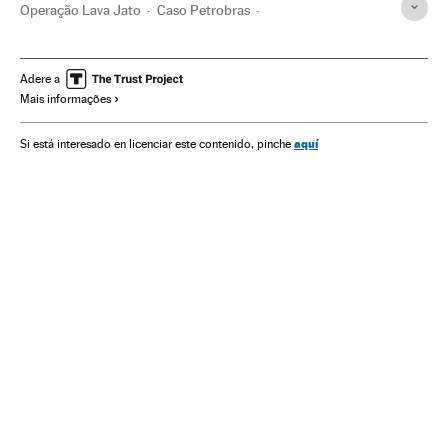
Operação Lava Jato
Caso Petrobras
Investigação policial
Subornos
Financiamento ilegal
Lavagem dinheiro
Petrobras
Polícia Federal
Adere a
Mais informações
Escândalos políticos
Corrupção política
Caixa dois
Financiamento partidos
Partidos políticos
Polícia
aquí
Si está interesado en licenciar este contenido, pinche
Corrupção
Delitos fiscais
Força segurança
Empresas
Delitos
Economia
Política
Justiça