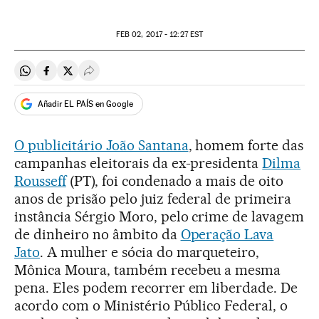
FEB
02, 2017 - 12:27
EST
Compartir en Whatsapp
Compartir en Facebook
Compartir en Twitter
Desplegar Redes Sociales
Añadir EL PAÍS en Google
O publicitário João Santana
, homem forte das
campanhas eleitorais da ex-presidenta
Dilma
Rousseff
(PT), foi condenado a mais de oito
anos de prisão pelo juiz federal de primeira
instância Sérgio Moro, pelo crime de lavagem
de dinheiro no âmbito da
Operação Lava
Jato
. A mulher e sócia do marqueteiro,
Mônica Moura, também recebeu a mesma
pena. Eles podem recorrer em liberdade. De
acordo com o Ministério Público Federal, o