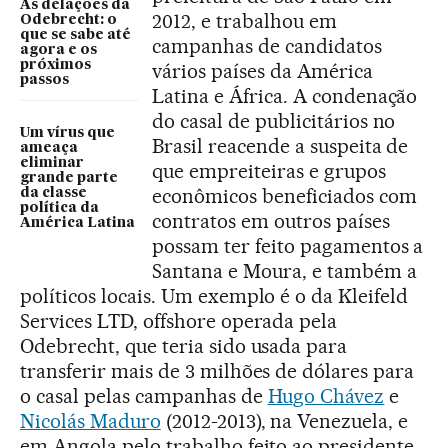
As delações da
2012, e trabalhou em
Odebrecht: o
que se sabe até
campanhas de candidatos
agora e os
próximos
vários países da América
passos
Latina e África. A condenação
do casal de publicitários no
Um vírus que
Brasil reacende a suspeita de
ameaça
eliminar
que empreiteiras e grupos
grande parte
econômicos beneficiados com
da classe
política da
contratos em outros países
América Latina
possam ter feito pagamentos a
Santana e Moura, e também a
políticos locais. Um exemplo é o da Kleifeld
Services LTD, offshore operada pela
Odebrecht, que teria sido usada para
transferir mais de 3 milhões de dólares para
o casal pelas campanhas de
Hugo Chávez
e
Nicolás Maduro
(2012-2013), na Venezuela, e
em Angola pelo trabalho feito ao presidente