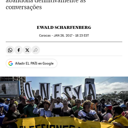
abandona definitivamente as
conversações
EWALD SCHARFENBERG
Caracas -
JAN
26, 2017 - 18:23
EST
Compartir en Whatsapp
Compartir en Facebook
Compartir en Twitter
Desplegar Redes Sociales
Añadir EL PAÍS en Google