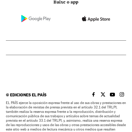
Baixe o app
©
EDICIONES EL PAÍS
EL PAÍS BRASIL EN
EL PAÍS BRASI
EL PAÍS B
EL PA
EL PAÍS ejerce la oposición expresa frente al uso de sus obras y prestaciones en
la elaboración de revistas de prensa prevista en el artículo 32.1 del TRLPI;
también realiza la reserva expresa frente a la reproducción, distribución y
comunicación pública de sus trabajos y artículos sobre temas de actualidad
prevista en el artículo 33.1 del TRLPI; y, asimismo, realiza una reserva expresa
de las reproducciones y usos de las obras y otras prestaciones accesibles desde
este sitio web a medios de lectura mecánica u otros medios que resulten