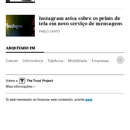
Instagram avisa sobre os prints de
tela em novo serviço de mensagens
PABLO CANTÓ
ARQUIVADO EM
Celular
Informática
Telefonia
Mobilidade
Empresas
Tecnologia
Telecomunicações
Economia
Arte
Comunicações
Fotografia digital
Indústria
Ciência
Adere a
Mais informações
WhatsApp
Apps
Fotografia
Mensajería multimedia
Aplicações informáticas
Artes plásticas
aquí
Si está interesado en licenciar este contenido, pinche
Telefonia celular multimídia
Programas informáticos