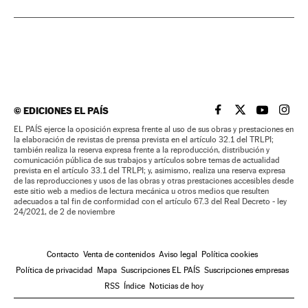
©
EDICIONES EL PAÍS
EL PAÍS BRASIL EN
EL PAÍS BRASI
EL PAÍS B
EL PA
EL PAÍS ejerce la oposición expresa frente al uso de sus obras y prestaciones en
la elaboración de revistas de prensa prevista en el artículo 32.1 del TRLPI;
también realiza la reserva expresa frente a la reproducción, distribución y
comunicación pública de sus trabajos y artículos sobre temas de actualidad
prevista en el artículo 33.1 del TRLPI; y, asimismo, realiza una reserva expresa
de las reproducciones y usos de las obras y otras prestaciones accesibles desde
este sitio web a medios de lectura mecánica u otros medios que resulten
adecuados a tal fin de conformidad con el artículo 67.3 del Real Decreto - ley
24/2021, de 2 de noviembre
Contacto
Venta de contenidos
Aviso legal
Política cookies
Política de privacidad
Mapa
Suscripciones EL PAÍS
Suscripciones empresas
RSS
Índice
Noticias de hoy