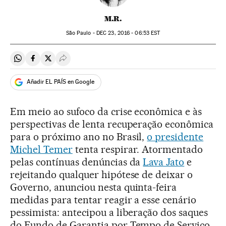
M.R.
São Paulo -
DEC
23, 2016 - 06:53
EST
Compartir en Whatsapp
Compartir en Facebook
Compartir en Twitter
Desplegar Redes Sociales
Añadir EL PAÍS en Google
Em meio ao sufoco da crise econômica e às
perspectivas de lenta recuperação econômica
para o próximo ano no Brasil,
o presidente
Michel Temer
tenta respirar. Atormentado
pelas contínuas denúncias da
Lava Jato
e
rejeitando qualquer hipótese de deixar o
Governo, anunciou nesta quinta-feira
medidas para tentar reagir a esse cenário
pessimista: antecipou a liberação dos saques
do Fundo de Garantia por Tempo de Serviço