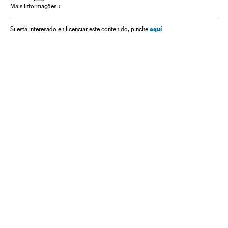
Mais informações
América do Sul
América Latina
Governo
América
Administração Estado
Economia
Política
aquí
Si está interesado en licenciar este contenido, pinche
Administração pública