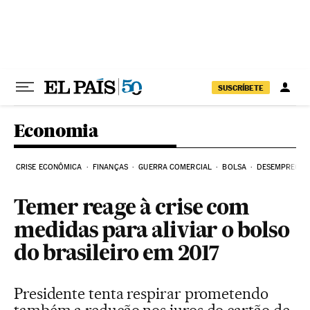
Pular para o conteúdo
SUSCRÍBETE
Economia
CRISE ECONÔMICA
FINANÇAS
GUERRA COMERCIAL
BOLSA
DESEMPREGO
Temer reage à crise com
medidas para aliviar o bolso
do brasileiro em 2017
Presidente tenta respirar prometendo