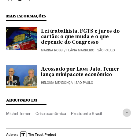
Economia El País Brasil en Twitter
Economia El País Brasil en Instagram
Economia El País Brasil en Facebook
MAIS INFORMAÇÕES
Lei trabalhista, FGTS e juros do
cartão: o que muda e o que
depende do Congresso
MARINA ROSSI
/
FLÁVIA MARREIRO
| SÃO PAULO
Acossado por Lava Jato, Temer
lança minipacote econômico
HELOÍSA MENDONÇA
| SÃO PAULO
ARQUIVADO EM
Michel Temer
Crise econômica
Presidente Brasil
Recessão econômica
Presidência Brasil
Conjuntura econômica
Governo Brasil
Brasil
Adere a