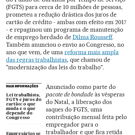
(FGTS) para cerca de 10 milhões de pessoas,
prometeu a redução drástica dos juros de
cartão de crédito - ambas com efeito em 2017
- e repaginou um programa de manutenção
de emprego herdado de
Dilma Rousseff
.
Também anunciou o envio ao Congresso, no
ano que vem, de uma
reforma mais ampla
das regras trabalhistas
, que chamou de
"modernização das leis do trabalho".
Anunciado como parte do
MAIS INFORMAÇÕES
pacote de bondade
às vésperas
Lei trabalhista,
FGTS e juros do
do Natal, a liberação dos
cartão: o que
saques do FGTS, uma
muda e o que
depende do
contribuição mensal feita pelo
Congresso
empregador para o
trabalhador e que fica retida
Empresários se