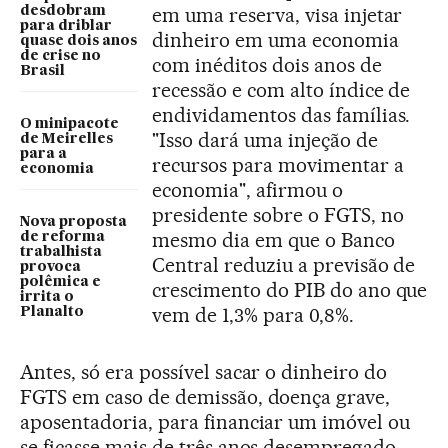
em uma reserva, visa injetar
desdobram
para driblar
dinheiro em uma economia
quase dois anos
de crise no
com inéditos dois anos de
Brasil
recessão e com alto índice de
endividamentos das famílias.
O minipacote
"Isso dará uma injeção de
de Meirelles
para a
recursos para movimentar a
economia
economia", afirmou o
presidente sobre o FGTS, no
Nova proposta
mesmo dia em que o Banco
de reforma
trabalhista
Central reduziu a previsão de
provoca
polêmica e
crescimento do PIB do ano que
irrita o
vem de 1,3% para 0,8%.
Planalto
Antes, só era possível sacar o dinheiro do
FGTS em caso de demissão, doença grave,
aposentadoria, para financiar um imóvel ou
se ficasse mais de três anos desempregado.