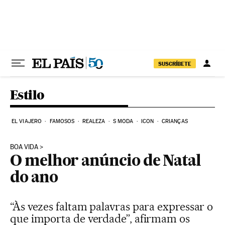
Pular para o conteúdo
SUSCRÍBETE
Estilo
EL VIAJERO
FAMOSOS
REALEZA
S MODA
ICON
CRIANÇAS
BOA VIDA
O melhor anúncio de Natal
do ano
“Às vezes faltam palavras para expressar o
que importa de verdade”, afirmam os