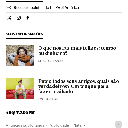
Receba o boletim do EL PAÍS América
Estilo El País Brasil en Twitter
Estilo El País Brasil en Instagram
Estilo El País Brasil en Facebook
MAIS INFORMAÇÕES
O que nos faz mais felizes: tempo
ou dinheiro?
SERGIO C. FANJUL
Entre todos seus amigos, quais são
verdadeiros? Um truque para
fazer o cálculo
EVA CARNERO
ARQUIVADO EM
Anúncios publicitários
Publicidade
Natal