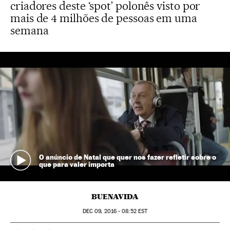
criadores deste ‘spot’ polonês visto por
mais de 4 milhões de pessoas em uma
semana
O anúncio de Natal que quer nos fazer refletir sobre o
que para valer importa
BUENAVIDA
DEC
09, 2016 - 08:52
EST