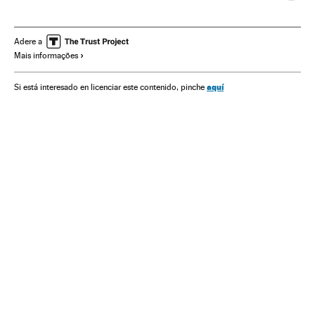
Terceira idade
Família
Idiomas
Festas
Brasil
América do Sul
América Latina
Cultura
América
Adere a
Mais informações
aquí
Si está interesado en licenciar este contenido, pinche