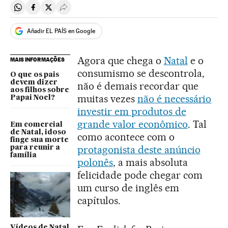
Compartir en Whatsapp
Compartir en Facebook
Compartir en Twitter
Desplegar Redes Sociales
Añadir EL PAÍS en Google
Agora que chega o
Natal
e o
MAIS INFORMAÇÕES
consumismo se descontrola,
O que os pais
devem dizer
não é demais recordar que
aos filhos sobre
muitas vezes
não é necessário
Papai Noel?
investir em produtos de
grande valor econômico
. Tal
Em comercial
de Natal, idoso
como acontece com o
finge sua morte
protagonista deste anúncio
para reunir a
família
polonês
, a mais absoluta
felicidade pode chegar com
um curso de inglês em
capítulos.
Vídeos de Natal