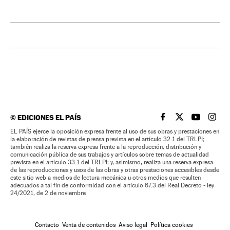
©
EDICIONES EL PAÍS
EL PAÍS BRASIL EN
EL PAÍS BRASI
EL PAÍS B
EL PA
EL PAÍS ejerce la oposición expresa frente al uso de sus obras y prestaciones en
la elaboración de revistas de prensa prevista en el artículo 32.1 del TRLPI;
también realiza la reserva expresa frente a la reproducción, distribución y
comunicación pública de sus trabajos y artículos sobre temas de actualidad
prevista en el artículo 33.1 del TRLPI; y, asimismo, realiza una reserva expresa
de las reproducciones y usos de las obras y otras prestaciones accesibles desde
este sitio web a medios de lectura mecánica u otros medios que resulten
adecuados a tal fin de conformidad con el artículo 67.3 del Real Decreto - ley
24/2021, de 2 de noviembre
Contacto
Venta de contenidos
Aviso legal
Política cookies