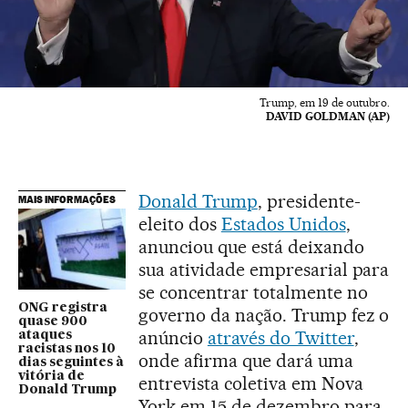
Trump, em 19 de outubro.
DAVID GOLDMAN (AP)
Donald Trump
, presidente-
MAIS INFORMAÇÕES
eleito dos
Estados Unidos
,
anunciou que está deixando
sua atividade empresarial para
se concentrar totalmente no
ONG registra
governo da nação. Trump fez o
quase 900
anúncio
através do Twitter
,
ataques
racistas nos 10
onde afirma que dará uma
dias seguintes à
vitória de
entrevista coletiva em Nova
Donald Trump
York em 15 de dezembro para