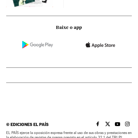
Baixe o app
©
EDICIONES EL PAÍS
EL PAÍS BRASIL EN
EL PAÍS BRASI
EL PAÍS B
EL PA
EL PAÍS ejerce la oposición expresa frente al uso de sus obras y prestaciones en
la elaboración de revistas de prensa prevista en el artículo 32.1 del TRLPI;