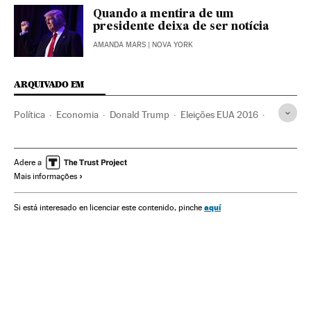
Quando a mentira de um
presidente deixa de ser notícia
AMANDA MARS
| NOVA YORK
ARQUIVADO EM
Política
Economia
Donald Trump
Eleições EUA 2016
Eleições EUA
Estados Unidos
Eleições presidenciais
América do Norte
Eleições
América
Empresas
Adere a
Mais informações
aquí
Si está interesado en licenciar este contenido, pinche