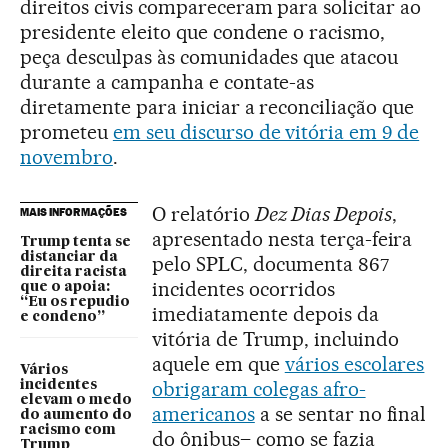
direitos civis compareceram para solicitar ao
presidente eleito que condene o racismo,
peça desculpas às comunidades que atacou
durante a campanha e contate-as
diretamente para iniciar a reconciliação que
prometeu
em seu discurso de vitória em 9 de
novembro
.
O relatório
Dez Dias Depois
,
MAIS INFORMAÇÕES
apresentado nesta terça-feira
Trump tenta se
distanciar da
pelo SPLC, documenta 867
direita racista
incidentes ocorridos
que o apoia:
“Eu os repudio
imediatamente depois da
e condeno”
vitória de Trump, incluindo
aquele em que
vários escolares
Vários
obrigaram colegas afro-
incidentes
elevam o medo
americanos
a se sentar no final
do aumento do
racismo com
do ônibus– como se fazia
Trump