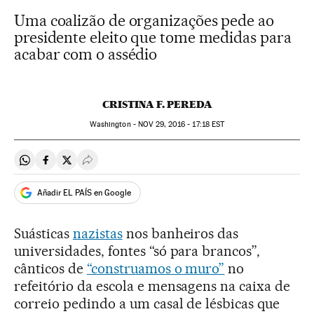
Uma coalizão de organizações pede ao
presidente eleito que tome medidas para
acabar com o assédio
CRISTINA F. PEREDA
Washington -
NOV
29, 2016 - 17:18
EST
Compartir en Whatsapp
Compartir en Facebook
Compartir en Twitter
Desplegar Redes Sociales
Añadir EL PAÍS en Google
Suásticas
nazistas
nos banheiros das
universidades, fontes “só para brancos”,
cânticos de
“construamos o muro”
no
refeitório da escola e mensagens na caixa de
correio pedindo a um casal de lésbicas que