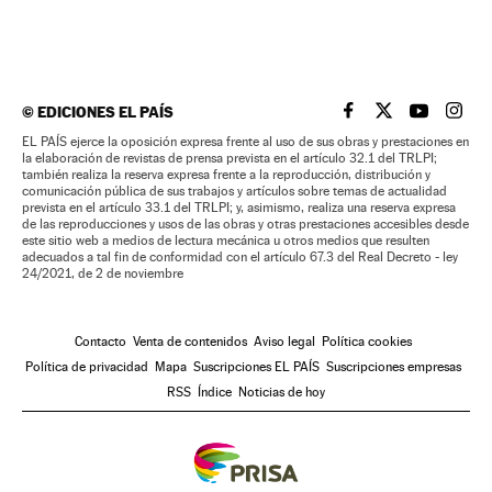
©
EDICIONES EL PAÍS
EL PAÍS BRASIL EN
EL PAÍS BRASI
EL PAÍS B
EL PA
EL PAÍS ejerce la oposición expresa frente al uso de sus obras y prestaciones en
la elaboración de revistas de prensa prevista en el artículo 32.1 del TRLPI;
también realiza la reserva expresa frente a la reproducción, distribución y
comunicación pública de sus trabajos y artículos sobre temas de actualidad
prevista en el artículo 33.1 del TRLPI; y, asimismo, realiza una reserva expresa
de las reproducciones y usos de las obras y otras prestaciones accesibles desde
este sitio web a medios de lectura mecánica u otros medios que resulten
adecuados a tal fin de conformidad con el artículo 67.3 del Real Decreto - ley
24/2021, de 2 de noviembre
Contacto
Venta de contenidos
Aviso legal
Política cookies
Política de privacidad
Mapa
Suscripciones EL PAÍS
Suscripciones empresas
RSS
Índice
Noticias de hoy