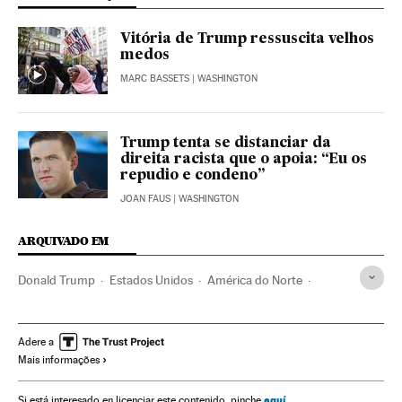
Vitória de Trump ressuscita velhos
medos
MARC BASSETS
| WASHINGTON
Trump tenta se distanciar da
direita racista que o apoia: “Eu os
repudio e condeno”
JOAN FAUS
| WASHINGTON
ARQUIVADO EM
Donald Trump
Estados Unidos
América do Norte
Racismo
Delitos ódio
Discriminação
América
Preconceitos
Delitos
Justiça
Problemas sociais
Adere a
Mais informações
Sociedade
aquí
Si está interesado en licenciar este contenido, pinche