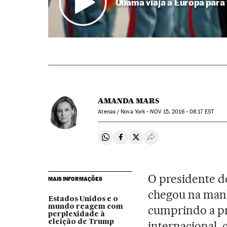
Obama viaja a Europa para t
AMANDA MARS
Atenas / Nova York -
NOV
15, 2016 - 08:17
EST
Compartir en Whatsapp
Compartir en Facebook
Compartir en Twitter
Desplegar Redes Soci
O presidente d
MAIS INFORMAÇÕES
chegou na manh
Estados Unidos e o
mundo reagem com
cumprindo a pr
perplexidade à
eleição de Trump
internacional, 