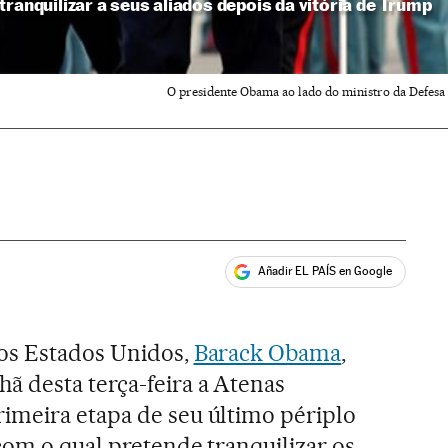
ranquilizar a seus aliados depois da vitória de Trump
O presidente Obama ao lado do ministro da Defesa d
Añadir EL PAÍS en Google
ales
os Estados Unidos,
Barack Obama
,
ã desta terça-feira a Atenas
imeira etapa de seu último périplo
com o qual pretende tranquilizar os