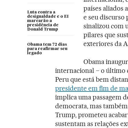
países aliados a
Luta contra a
e seu discurso
desigualdade e o EI
marcarão a
sinalizou com 
presidência de
Donald Trump
pilares que sus
exteriores da 
Obama tem 72 dias
para reafirmar seu
legado
Obama inaugura
internacional – o último
Peru que está bem dista
presidente em fim de m
implica uma passagem de 
democrata, mas também p
Trump, prometeu acabar 
sustentam as relações e