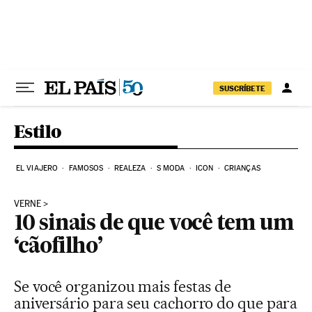
Pular para o conteúdo
SUSCRÍBETE
Estilo
EL VIAJERO
FAMOSOS
REALEZA
S MODA
ICON
CRIANÇAS
VERNE
10 sinais de que você tem um
‘cãofilho’
Se você organizou mais festas de
aniversário para seu cachorro do que para