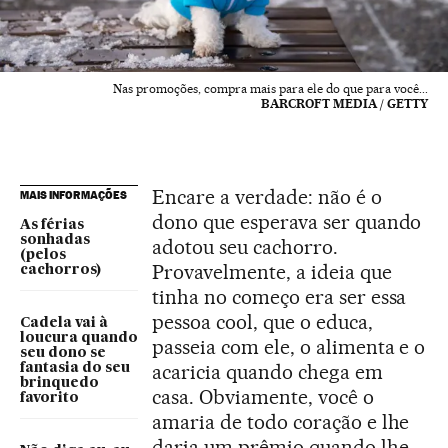
Nas promoções, compra mais para ele do que para você...
BARCROFT MEDIA / GETTY
Encare a verdade: não é o
MAIS INFORMAÇÕES
dono que esperava ser quando
As férias
sonhadas
adotou seu cachorro.
(pelos
Provavelmente, a ideia que
cachorros)
tinha no começo era ser essa
pessoa cool, que o educa,
Cadela vai à
loucura quando
passeia com ele, o alimenta e o
seu dono se
acaricia quando chega em
fantasia do seu
brinquedo
casa. Obviamente, você o
favorito
amaria de todo coração e lhe
daria um prêmio quando lhe