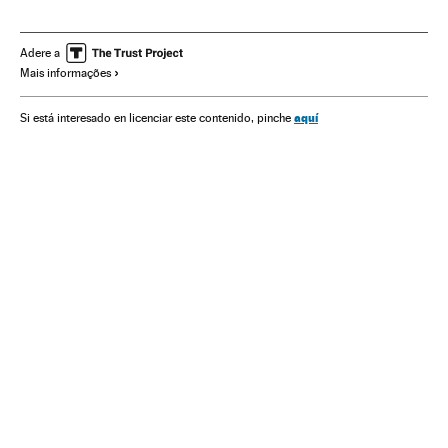
América do Norte
América Latina
América
Sociedade
Verne
Adere a
Mais informações
aquí
Si está interesado en licenciar este contenido, pinche