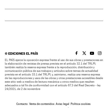
©
EDICIONES EL PAÍS
EL PAÍS BRASIL EN
EL PAÍS BRASI
EL PAÍS B
EL PA
EL PAÍS ejerce la oposición expresa frente al uso de sus obras y prestaciones en
la elaboración de revistas de prensa prevista en el artículo 32.1 del TRLPI;
también realiza la reserva expresa frente a la reproducción, distribución y
comunicación pública de sus trabajos y artículos sobre temas de actualidad
prevista en el artículo 33.1 del TRLPI; y, asimismo, realiza una reserva expresa
de las reproducciones y usos de las obras y otras prestaciones accesibles desde
este sitio web a medios de lectura mecánica u otros medios que resulten
adecuados a tal fin de conformidad con el artículo 67.3 del Real Decreto - ley
24/2021, de 2 de noviembre
Contacto
Venta de contenidos
Aviso legal
Política cookies