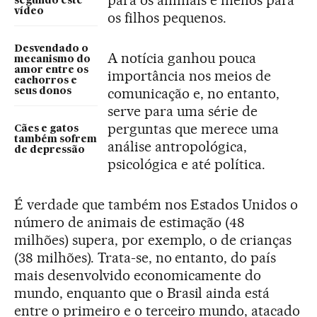
para os animais e menos para
segundo este
vídeo
os filhos pequenos.
Desvendado o
A notícia ganhou pouca
mecanismo do
amor entre os
importância nos meios de
cachorros e
comunicação e, no entanto,
seus donos
serve para uma série de
perguntas que merece uma
Cães e gatos
também sofrem
análise antropológica,
de depressão
psicológica e até política.
É verdade que também nos Estados Unidos o
número de animais de estimação (48
milhões) supera, por exemplo, o de crianças
(38 milhões). Trata-se, no entanto, do país
mais desenvolvido economicamente do
mundo, enquanto que o Brasil ainda está
entre o primeiro e o terceiro mundo, atacado