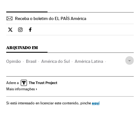
Receba o boletim do EL PAÍS América
Opiniao El País Brasil en Twitter
Opiniao El País Brasil en Instagram
Opiniao El País Brasil en Facebook
ARQUIVADO EM
Opinião
Brasil
América do Sul
América Latina
América
Animais
Fauna
Espécies
Meio ambiente
Adere a
Mais informações
aquí
Si está interesado en licenciar este contenido, pinche