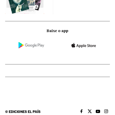
Baixe o app
©
EDICIONES EL PAÍS
EL PAÍS BRASIL EN
EL PAÍS BRASI
EL PAÍS B
EL PA