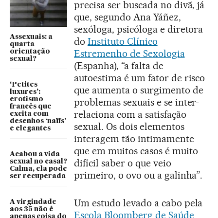
precisa ser buscada no divã, já
que, segundo Ana Yáñez,
sexóloga, psicóloga e diretora
Assexuais: a
do
Instituto Clínico
quarta
Estremenho de Sexologia
orientação
sexual?
(Espanha), “a falta de
autoestima é um fator de risco
‘Petites
que aumenta o surgimento de
luxures’:
erotismo
problemas sexuais e se inter-
francês que
relaciona com a satisfação
excita com
desenhos ‘naïfs’
sexual. Os dois elementos
e elegantes
interagem tão intimamente
que em muitos casos é muito
Acabou a vida
difícil saber o que veio
sexual no casal?
Calma, ela pode
primeiro, o ovo ou a galinha”.
ser recuperada
Um estudo levado a cabo pela
A virgindade
aos 35 não é
Escola Bloomberg de Saúde
apenas coisa do