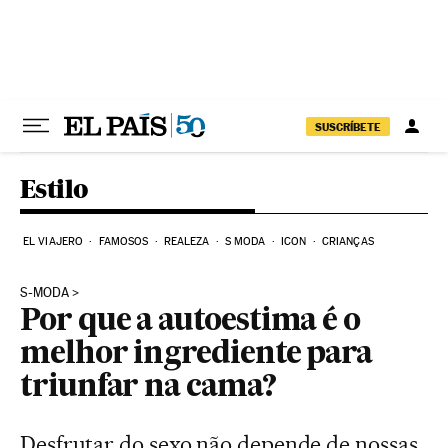
Pular para o conteúdo
SUSCRÍBETE
Estilo
EL VIAJERO
FAMOSOS
REALEZA
S MODA
ICON
CRIANÇAS
S-MODA
Por que a autoestima é o
melhor ingrediente para
triunfar na cama?
Desfrutar do sexo não depende de nossas