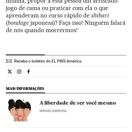
múmia, propor a essa pessoa um arriscado
jogo de cama ou praticar com ela o que
aprenderam no curso rápido de
shibari
(
bondage
japonesa)? Faça isso! Ninguém falará
de nós quando morrermos!
Receba o boletim do EL PAÍS América
Estilo El País Brasil en Twitter
Estilo El País Brasil en Instagram
Estilo El País Brasil en Facebook
MAIS INFORMAÇÕES
A liberdade de ser você mesmo
MIRIAM SUBIRANA