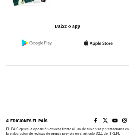
Baixe o app
©
EDICIONES EL PAÍS
EL PAÍS BRASIL EN
EL PAÍS BRASI
EL PAÍS B
EL PA
EL PAÍS ejerce la oposición expresa frente al uso de sus obras y prestaciones en
la elaboración de revistas de prensa prevista en el artículo 32.1 del TRLPI;