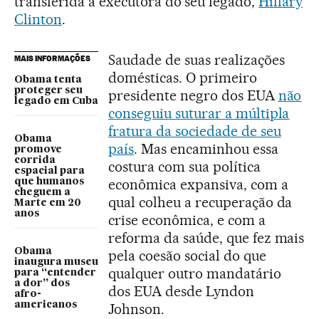
transferida à executora do seu legado,
Hillary
Clinton
.
Saudade de suas realizações
MAIS INFORMAÇÕES
domésticas. O primeiro
Obama tenta
proteger seu
presidente negro dos EUA
não
legado em Cuba
conseguiu suturar a múltipla
fratura da sociedade de seu
Obama
país
. Mas encaminhou essa
promove
corrida
costura com sua política
espacial para
econômica expansiva, com a
que humanos
cheguem a
qual colheu a recuperação da
Marte em 20
anos
crise econômica, e com a
reforma da saúde, que fez mais
Obama
pela coesão social do que
inaugura museu
qualquer outro mandatário
para “entender
a dor” dos
dos EUA desde Lyndon
afro-
americanos
Johnson.