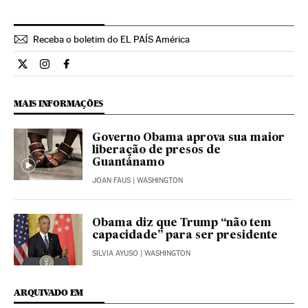
Receba o boletim do EL PAÍS América
Opiniao El País Brasil en Twitter
Opiniao El País Brasil en Instagram
Opiniao El País Brasil en Facebook
MAIS INFORMAÇÕES
Governo Obama aprova sua maior
liberação de presos de
Guantánamo
JOAN FAUS
| WASHINGTON
Obama diz que Trump “não tem
capacidade” para ser presidente
SILVIA AYUSO
| WASHINGTON
ARQUIVADO EM