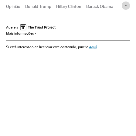
Opinião
Donald Trump
Hillary Clinton
Barack Obama
George W. Bush
Reforma sanitária
Crise econômica
Estados Unidos
América do Norte
Política sanitária
Adere a
Mais informações
Eventos
Economia
Sociedade
aquí
Si está interesado en licenciar este contenido, pinche