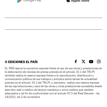
©
EDICIONES EL PAÍS
EL PAÍS BRASIL EN
EL PAÍS BRASI
EL PAÍS B
EL PA
EL PAÍS ejerce la oposición expresa frente al uso de sus obras y prestaciones en
la elaboración de revistas de prensa prevista en el artículo 32.1 del TRLPI;
también realiza la reserva expresa frente a la reproducción, distribución y
comunicación pública de sus trabajos y artículos sobre temas de actualidad
prevista en el artículo 33.1 del TRLPI; y, asimismo, realiza una reserva expresa
de las reproducciones y usos de las obras y otras prestaciones accesibles desde
este sitio web a medios de lectura mecánica u otros medios que resulten
adecuados a tal fin de conformidad con el artículo 67.3 del Real Decreto - ley
24/2021, de 2 de noviembre