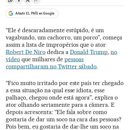
Compartir en Whatsapp
Compartir en Facebook
Compartir en Twitter
Desplegar Redes Sociales
Añadir EL PAÍS en Google
“Ele é descaradamente estúpido, é um
vagabundo, um cachorro, um porco”, começa
assim a lista de impropérios que o ator
Robert De Niro
dedica a
Donald Trump
,
no
vídeo
que milhares de
pessoas
compartilharam no Twitter sábado
.
“Fico muito irritado por este país ter chegado
a essa situação na qual esse idiota, esse
palhaço, chegou onde está agora”, explica o
ator olhando seriamente para a câmera. E
depois acrescenta: “Ele fala sobre como
gostaria de dar um soco na cara das pessoas?
Pois bem, eu gostaria de dar-lhe um soco na