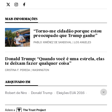
Cultura El País Brasil en Twitter
Cultura El País Brasil en Instagram
Cultura El País Brasil en Facebook
MAIS INFORMAÇÕES
“Torno-me cidadão porque estou
preocupado que Trump ganhe”
PABLO XIMÉNEZ DE SANDOVAL
| LOS ANGELES
Donald Trump: “Quando você é uma estrela, elas
te deixam fazer qualquer coisa”
CRISTINA F. PEREDA
| WASHINGTON
ARQUIVADO EM
Robert de Niro
Donald Trump
Eleições EUA 2016
Eleições EUA
Estados Unidos
Eleições presidenciais
Eleições
América do Norte
América
Política
Verne
Adere a