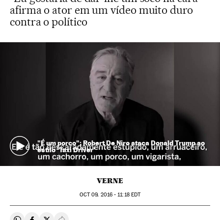
afirma o ator em um vídeo muito duro
contra o político
"É um porco": Robert De Niro ataca Donald Trump ao
estilo 'Taxi Driver'
VERNE
OCT
09, 2016 - 11:18
EDT