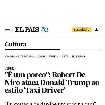
Pular para o conteúdo
SUSCRÍBETE
Cultura
CINEMA
LITERATURA
LIVROS
MÚSICA
ARTE
TELEVISÃO
VERNE
"É um porco": Robert De
Niro ataca Donald Trump ao
estilo 'Taxi Driver'
“Eu gostaria de dar-lhe um soco na cara”