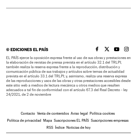
©
EDICIONES EL PAÍS
EL PAÍS BRASIL EN
EL PAÍS BRASI
EL PAÍS B
EL PA
EL PAÍS ejerce la oposición expresa frente al uso de sus obras y prestaciones en
la elaboración de revistas de prensa prevista en el artículo 32.1 del TRLPI;
también realiza la reserva expresa frente a la reproducción, distribución y
comunicación pública de sus trabajos y artículos sobre temas de actualidad
prevista en el artículo 33.1 del TRLPI; y, asimismo, realiza una reserva expresa
de las reproducciones y usos de las obras y otras prestaciones accesibles desde
este sitio web a medios de lectura mecánica u otros medios que resulten
adecuados a tal fin de conformidad con el artículo 67.3 del Real Decreto - ley
24/2021, de 2 de noviembre
Contacto
Venta de contenidos
Aviso legal
Política cookies
Política de privacidad
Mapa
Suscripciones EL PAÍS
Suscripciones empresas
RSS
Índice
Noticias de hoy