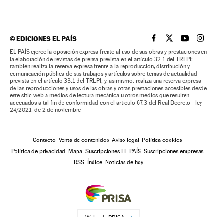
©
EDICIONES EL PAÍS
EL PAÍS BRASIL EN
EL PAÍS BRASI
EL PAÍS B
EL PA
EL PAÍS ejerce la oposición expresa frente al uso de sus obras y prestaciones en
la elaboración de revistas de prensa prevista en el artículo 32.1 del TRLPI;
también realiza la reserva expresa frente a la reproducción, distribución y
comunicación pública de sus trabajos y artículos sobre temas de actualidad
prevista en el artículo 33.1 del TRLPI; y, asimismo, realiza una reserva expresa
de las reproducciones y usos de las obras y otras prestaciones accesibles desde
este sitio web a medios de lectura mecánica u otros medios que resulten
adecuados a tal fin de conformidad con el artículo 67.3 del Real Decreto - ley
24/2021, de 2 de noviembre
Contacto
Venta de contenidos
Aviso legal
Política cookies
Política de privacidad
Mapa
Suscripciones EL PAÍS
Suscripciones empresas
RSS
Índice
Noticias de hoy