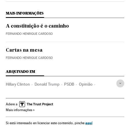
MAIS INFORMAÇÕES
A constituição é o caminho
FERNANDO HENRIQUE CARDOSO
Cartas na mesa
FERNANDO HENRIQUE CARDOSO
ARQUIVADO EM
Hillary Clinton
Donald Trump
PSDB
Opinião
Eleições municipais 2016
Partido dos Trabalhadores
Eleições municipais
Eleições Brasil
Estados Unidos
Adere a
Mais informações
Brasil
Partidos políticos
Eleições
América
Política
aquí
Si está interesado en licenciar este contenido, pinche