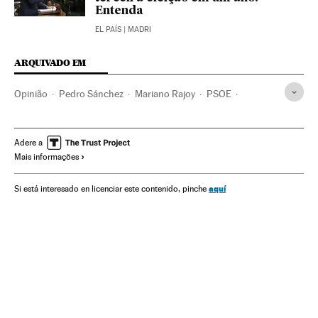
Entenda
EL PAÍS
| MADRI
ARQUIVADO EM
Opinião
Pedro Sánchez
Mariano Rajoy
PSOE
PP Espanha
Partidos políticos
Eleições
Espanha
Política
Adere a
Mais informações
aquí
Si está interesado en licenciar este contenido, pinche