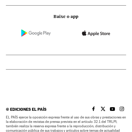
Baixe o app
©
EDICIONES EL PAÍS
EL PAÍS BRASIL EN
EL PAÍS BRASI
EL PAÍS B
EL PA
EL PAÍS ejerce la oposición expresa frente al uso de sus obras y prestaciones en
la elaboración de revistas de prensa prevista en el artículo 32.1 del TRLPI;
también realiza la reserva expresa frente a la reproducción, distribución y
comunicación pública de sus trabajos y artículos sobre temas de actualidad