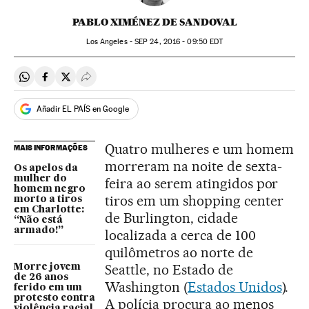
PABLO XIMÉNEZ DE SANDOVAL
Los Angeles -
SEP
24, 2016 - 09:50
EDT
Compartir en Whatsapp
Compartir en Facebook
Compartir en Twitter
Desplegar Redes Sociales
Añadir EL PAÍS en Google
Quatro mulheres e um homem
MAIS INFORMAÇÕES
morreram na noite de sexta-
Os apelos da
mulher do
feira ao serem atingidos por
homem negro
tiros em um shopping center
morto a tiros
em Charlotte:
de Burlington, cidade
“Não está
armado!”
localizada a cerca de 100
quilômetros ao norte de
Seattle, no Estado de
Morre jovem
de 26 anos
Washington (
Estados Unidos
).
ferido em um
protesto contra
A polícia procura ao menos
violência racial