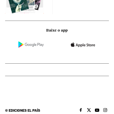
Baixe o app
©
EDICIONES EL PAÍS
EL PAÍS BRASIL EN
EL PAÍS BRASI
EL PAÍS B
EL PA