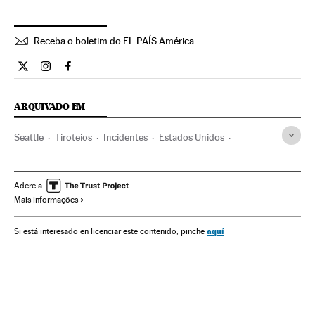
Receba o boletim do EL PAÍS América
Internacional El País Brasil en Twitter
Internacional El País Brasil en Instagram
Internacional El País Brasil en Facebook
ARQUIVADO EM
Seattle
Tiroteios
Incidentes
Estados Unidos
América do Norte
Acontecimentos
América
Adere a
Mais informações
aquí
Si está interesado en licenciar este contenido, pinche