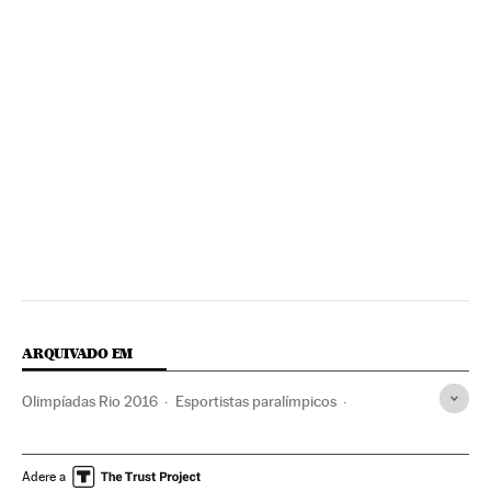
ARQUIVADO EM
Olimpíadas Rio 2016
Esportistas paralímpicos
Rio de Janeiro
Jogos paralímpicos
Estado Rio de Janeiro
Jogos Olímpicos
Esportistas
Adere a