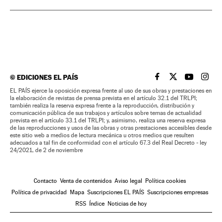
©
EDICIONES EL PAÍS
EL PAÍS BRASIL EN
EL PAÍS BRASI
EL PAÍS B
EL PA
EL PAÍS ejerce la oposición expresa frente al uso de sus obras y prestaciones en
la elaboración de revistas de prensa prevista en el artículo 32.1 del TRLPI;
también realiza la reserva expresa frente a la reproducción, distribución y
comunicación pública de sus trabajos y artículos sobre temas de actualidad
prevista en el artículo 33.1 del TRLPI; y, asimismo, realiza una reserva expresa
de las reproducciones y usos de las obras y otras prestaciones accesibles desde
este sitio web a medios de lectura mecánica u otros medios que resulten
adecuados a tal fin de conformidad con el artículo 67.3 del Real Decreto - ley
24/2021, de 2 de noviembre
Contacto
Venta de contenidos
Aviso legal
Política cookies
Política de privacidad
Mapa
Suscripciones EL PAÍS
Suscripciones empresas
RSS
Índice
Noticias de hoy