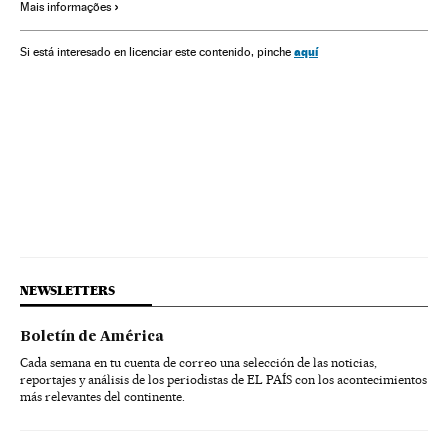
Mais informações
Brasil
Competições
Gente
América do Sul
América Latina
Esportes
América
Eventos
Sociedade
aquí
Si está interesado en licenciar este contenido, pinche
NEWSLETTERS
Boletín de América
Cada semana en tu cuenta de correo una selección de las noticias,
reportajes y análisis de los periodistas de EL PAÍS con los acontecimientos
más relevantes del continente.