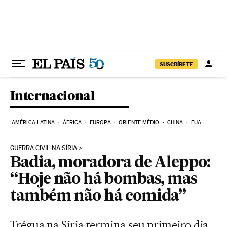
Pular para o conteúdo
SUSCRÍBETE
Internacional
AMÉRICA LATINA
ÁFRICA
EUROPA
ORIENTE MÉDIO
CHINA
EUA
GUERRA CIVIL NA SÍRIA
Badia, moradora de Aleppo:
“Hoje não há bombas, mas
também não há comida”
Trégua na Síria termina seu primeiro dia