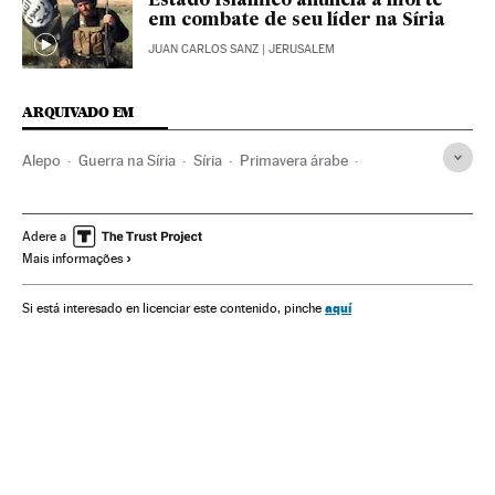
Estado Islâmico anuncia a morte
em combate de seu líder na Síria
JUAN CARLOS SANZ
| JERUSALEM
ARQUIVADO EM
Alepo
Guerra na Síria
Síria
Primavera árabe
Guerra civil
Revoluções
Conflitos políticos
Oriente médio
Guerra
Ásia
Conflitos
Política
Adere a
Mais informações
Protestos sociais
Mal-estar social
Problemas sociais
Sociedade
aquí
Si está interesado en licenciar este contenido, pinche