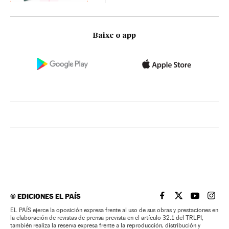
Baixe o app
©
EDICIONES EL PAÍS
EL PAÍS BRASIL EN
EL PAÍS BRASI
EL PAÍS B
EL PA
EL PAÍS ejerce la oposición expresa frente al uso de sus obras y prestaciones en
la elaboración de revistas de prensa prevista en el artículo 32.1 del TRLPI;
también realiza la reserva expresa frente a la reproducción, distribución y