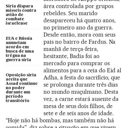
área controlada por grupos
Síria dispara
mísseis contra
rebeldes. Seu marido
avião de
desapareceu há quatro anos,
combate
israelense
no primeiro ano da guerra.
Desde então, mora com seus
EUA e Rússia
pais no bairro de Fardus. Na
anunciam
acordo em
manhã de terça-feira,
busca de uma
hesitante, Badia foi ao
trégua na
guerra síria
mercado para comprar os
alimentos para a ceia do Eid al
Oposição síria
Adha, a festa do sacrifício, que
aceita que
se prolonga durante três dias
Assad continue
no poder
no mundo muçulmano. Desta
durante um
período
vez, a carne estará ausente da
transitório
mesa de seus dois filhos, de
sete e de seis anos de idade.
“Hoje não há bombas, mas também não há
comida”, diz sobre a situação em que vivem