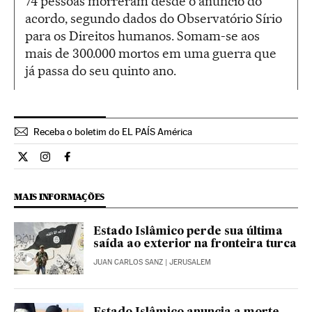
74 pessoas morreram desde o anúncio do
acordo, segundo dados do Observatório Sírio
para os Direitos humanos. Somam-se aos
mais de 300.000 mortos em uma guerra que
já passa do seu quinto ano.
Receba o boletim do EL PAÍS América
Internacional El País Brasil en Twitter
Internacional El País Brasil en Instagram
Internacional El País Brasil en Facebook
MAIS INFORMAÇÕES
Estado Islâmico perde sua última
saída ao exterior na fronteira turca
JUAN CARLOS SANZ
| JERUSALEM