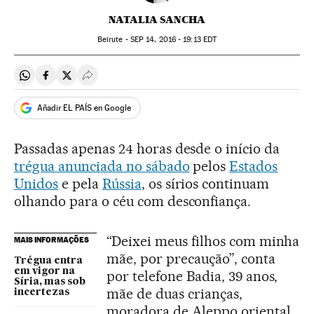
NATALIA SANCHA
Beirute -
SEP
14, 2016 - 19:13
EDT
Compartir en Whatsapp
Compartir en Facebook
Compartir en Twitter
Desplegar Redes Sociales
Añadir EL PAÍS en Google
Passadas apenas 24 horas desde o início da
trégua anunciada no sábado
pelos
Estados
Unidos
e pela
Rússia
, os sírios continuam
olhando para o céu com desconfiança.
“Deixei meus filhos com minha
MAIS INFORMAÇÕES
mãe, por precaução”, conta
Trégua entra
em vigor na
por telefone Badia, 39 anos,
Síria, mas sob
mãe de duas crianças,
incertezas
moradora de Aleppo oriental,