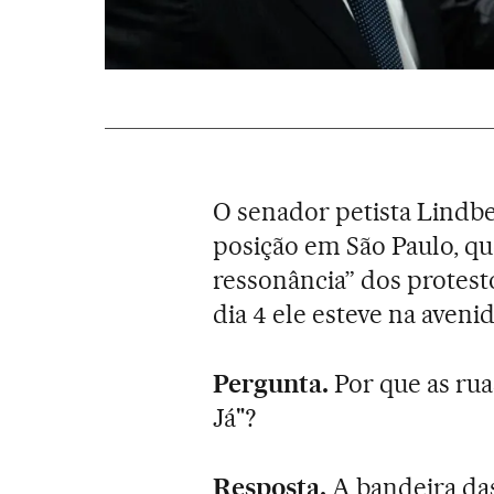
O senador petista Lindb
posição em São Paulo, q
ressonância” dos protes
dia 4 ele esteve na aveni
Pergunta.
Por que as rua
Já"?
Resposta.
A bandeira das