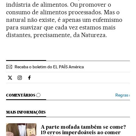
indústria de alimentos. Ou promover o
consumo de alimentos processados. Mas o
natural não existe, é apenas um eufemismo
para suavizar que cada vez estamos mais
distantes, precisamente, da Natureza.
Receba o boletim do EL PAÍS América
Estilo El País Brasil en Twitter
Estilo El País Brasil en Instagram
Estilo El País Brasil en Facebook
COMENTÁRIOS
Regras
›
COMENTÁRIOS
MAIS INFORMAÇÕES
A parte mofada também se come?
19 erros imperdoáveis ao comer