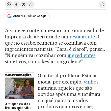
Compartir en Whatsapp
Compartir en Facebook
Compartir en Twitter
Desplegar Redes Sociales
Come
Añadir EL PAÍS en Google
Aconteceu ontem mesmo: no comunicado de
imprensa da abertura de um
restaurante
li
que no estabelecimento se cozinhava com
ingredientes naturais. “Cara, é claro!”, pensei,
“Ninguém vai cozinhar com
ingredientes
sintéticos, como kevlar ou grafeno!”
O natural prolifera. Está na
MAIS INFORMAÇÕES
moda, por exemplo,
vinhos
naturais, aqueles que são
obtidos após uma viticultura
na qual não são usados
A riqueza das
produtos químicos e que,
frutas que vão