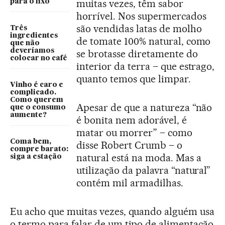
muitas vezes, têm sabor
para o lixo
horrível. Nos supermercados
são vendidas latas de molho
Três
ingredientes
de tomate 100% natural, como
que não
deveríamos
se brotasse diretamente do
colocar no café
interior da terra – que estrago,
quanto temos que limpar.
Vinho é caro e
complicado.
Como querem
Apesar de que a natureza “não
que o consumo
aumente?
é bonita nem adorável, é
matar ou morrer” – como
Coma bem,
disse Robert Crumb – o
compre barato:
natural está na moda. Mas a
siga a estação
utilização da palavra “natural”
contém mil armadilhas.
Eu acho que muitas vezes, quando alguém usa
o termo para falar de um tipo de alimentação