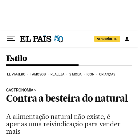
Pular para o conteúdo
SUSCRÍBETE
Estilo
EL VIAJERO
FAMOSOS
REALEZA
S MODA
ICON
CRIANÇAS
GASTRONOMIA
Contra a besteira do natural
A alimentação natural não existe, é
apenas uma reivindicação para vender
mais