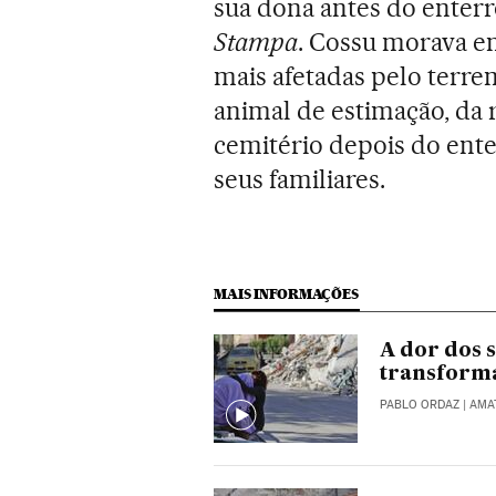
sua dona antes do enterr
Stampa
. Cossu morava e
mais afetadas pelo terrem
animal de estimação, da 
cemitério depois do ente
seus familiares.
MAIS INFORMAÇÕES
A dor dos 
transform
PABLO ORDAZ
| AMAT