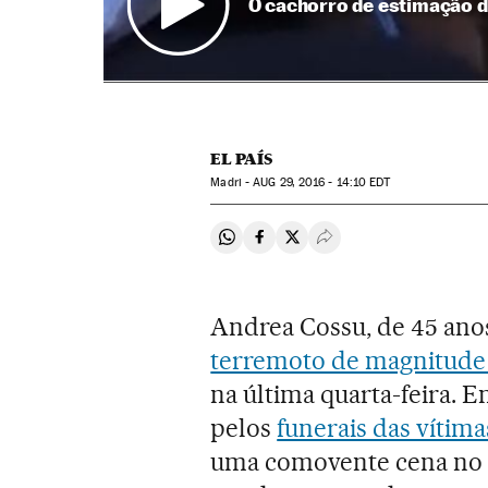
O cachorro de estimação d
EL PAÍS
Madri -
AUG
29, 2016 - 14:10
EDT
Compartir en Whatsapp
Compartir en Facebook
Compartir en Twitter
Desplegar Redes Soci
Andrea Cossu, de 45 anos
terremoto de magnitude
na última quarta-feira. 
pelos
funerais das vítima
uma comovente cena no s