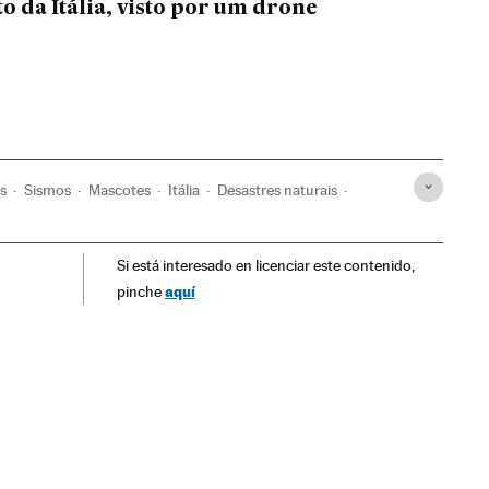
o da Itália, visto por um drone
s
Sismos
Mascotes
Itália
Desastres naturais
cimentos
Europa
Sociedade
Si está interesado en licenciar este contenido,
aquí
pinche