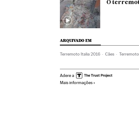
O terremot
ARQUIVADO EM
Terremoto Italia 2016
Cães
Terremoto
Animais companhia
Desastres
Aconte
Adere a
Mais informações