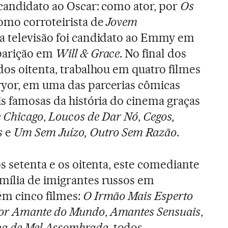
 candidato ao Oscar: como ator, por
Os
como corroteirista de
Jovem
Na televisão foi candidato ao Emmy em
parição em
Will & Grace
. No final dos
dos oitenta, trabalhou em quatro filmes
yor, em uma das parcerias cômicas
is famosas da história do cinema graças
 Chicago
,
Loucos de Dar Nó
,
Cegos,
s
e
Um Sem Juízo, Outro Sem Razão
.
s setenta e os oitenta, este comediante
mília de imigrantes russos em
ém cinco filmes:
O Irmão Mais Esperto
or Amante do Mundo
,
Amantes Sensuais
,
a de Mel Assombrada
, todos