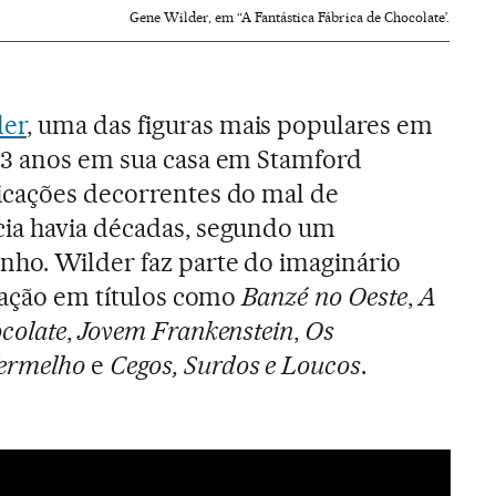
Gene Wilder, em “A Fantástica Fábrica de Chocolate’.
der
, uma das figuras mais populares em
83 anos em sua casa em Stamford
icações decorrentes do mal de
cia havia décadas, segundo um
nho. Wilder faz parte do imaginário
ipação em títulos como
Banzé no Oeste
,
A
colate
,
Jovem Frankenstein
,
Os
ermelho
e
Cegos, Surdos e Loucos
.