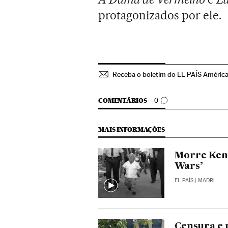
protagonizados por ele.
Receba o boletim do EL PAÍS Améric
COMENTÁRIOS
COMENTÁRIOS
0
MAIS INFORMAÇÕES
Morre Kenn
Wars’
EL PAÍS
| MADRI
Censura e 