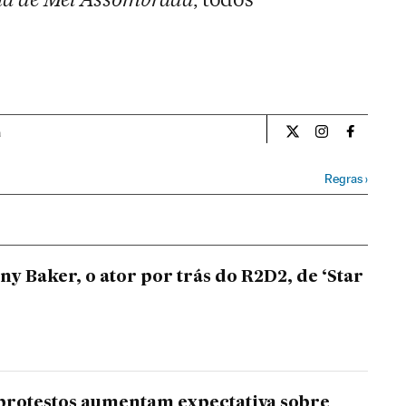
a
Cultura El País Bra
Cultura El Pa
Cultura 
Regras
›
y Baker, o ator por trás do R2D2, de ‘Star
protestos aumentam expectativa sobre