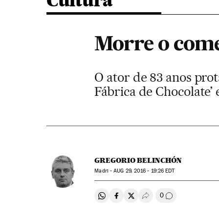
Cultura
Morre o com
O ator de 83 anos prot
Fábrica de Chocolate’ 
GREGORIO BELINCHÓN
Madri -
AUG
29, 2016 - 19:26
EDT
0
Compartir en Whatsapp
Compartir en Facebook
Compartir en Twitter
Desplegar Redes Soci
Comentários