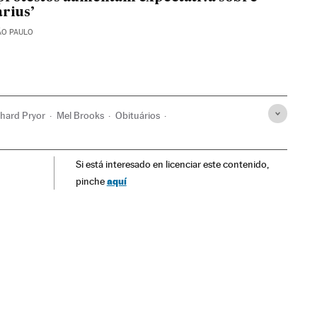
arius’
ÃO PAULO
chard Pryor
Mel Brooks
Obituários
inematográfica
Cinema
Si está interesado en licenciar este contenido,
aquí
pinche