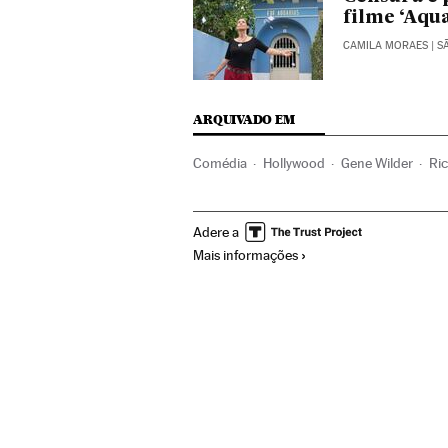
filme ‘Aqu
CAMILA MORAES
| S
ARQUIVADO EM
Comédia
Hollywood
Gene Wilder
Ri
Cinema dos Estados Unidos
Indústria C
Adere a
Mais informações