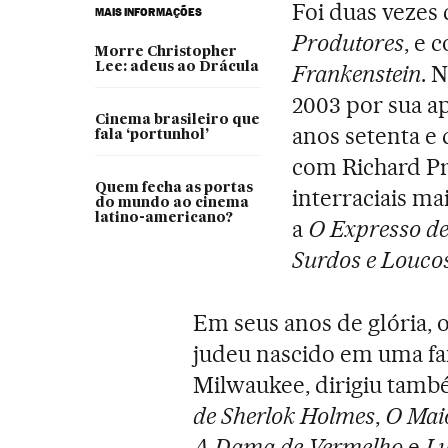
Foi duas vezes
MAIS INFORMAÇÕES
Produtores
, e 
Morre Christopher
Lee: adeus ao Drácula
Frankenstein
. 
2003 por sua a
Cinema brasileiro que
anos setenta e 
fala ‘portunhol’
com Richard Pr
Quem fecha as portas
interraciais ma
do mundo ao cinema
latino-americano?
a
O Expresso de
Surdos e Louco
Em seus anos de glória, o
judeu nascido em uma fa
Milwaukee, dirigiu tamb
de Sherlok Holmes
,
O Mai
A Dama de Vermelho
e
Lu