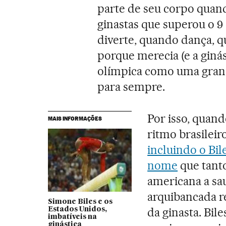
parte de seu corpo quando
ginastas que superou o 9
diverte, quando dança, q
porque merecia (e a giná
olímpica como uma gran
para sempre.
Por isso, quan
MAIS INFORMAÇÕES
ritmo brasileir
incluindo o Bi
nome
que tanto
americana a sa
arquibancada r
Simone Biles e os
da ginasta. Bi
Estados Unidos,
imbatíveis na
ginástica