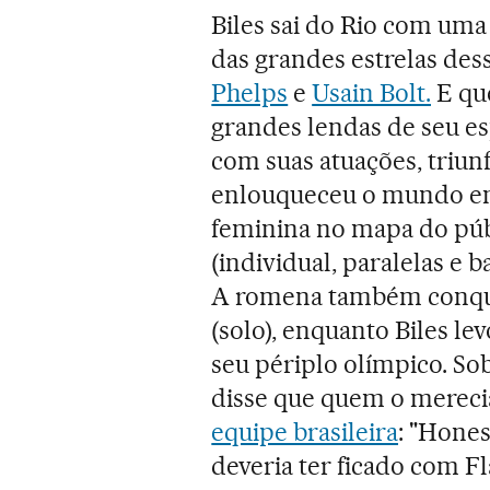
Biles sai do Rio com uma
das grandes estrelas des
Phelps
e
Usain Bolt.
E que
grandes lendas de seu e
com suas atuações, triun
enlouqueceu o mundo em 
feminina no mapa do públ
(individual, paralelas e 
A romena também conqui
(solo), enquanto Biles l
seu périplo olímpico. So
disse que quem o merec
equipe brasileira
: "Hone
deveria ter ficado com Fl