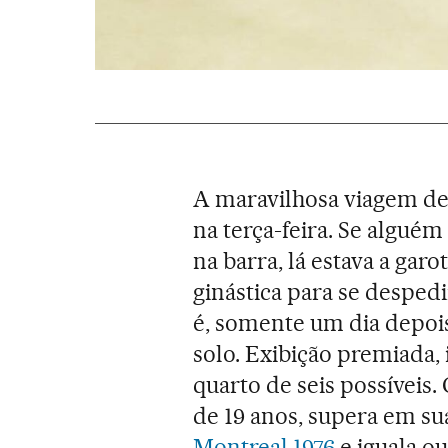
A maravilhosa viagem d
na terça-feira. Se algué
na barra, lá estava a garo
ginástica para se desped
é, somente um dia depoi
solo. Exibição premiada,
quarto de seis possíveis
de 19 anos, supera em su
Montreal 1976
e iguala ou