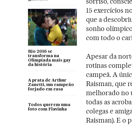
sorriso, consci
15 exercícios 
que a descobriu
sonho olímpico
com todo o ca
Rio 2016 se
Apesar da nort
transforma na
Olimpíada mais gay
rotinas comple
da história
campeã. A única
A prata de Arthur
Raisman, que r
Zanetti, um campeão
forjado em casa
melhorado no ú
todas as acroba
Todos querem uma
colegas e amiga
foto com Flavinha
Raisman). E o p