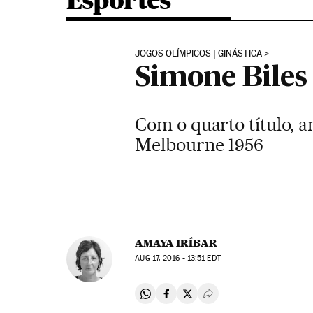
Esportes
JOGOS OLÍMPICOS | GINÁSTICA
Simone Biles 
Com o quarto título, 
Melbourne 1956
AMAYA IRÍBAR
AUG
17, 2016 - 13:51
EDT
Compartir en Whatsapp
Compartir en Facebook
Compartir en Twitter
Desplegar Redes Soci