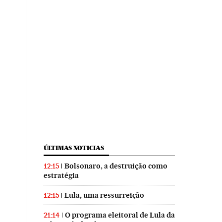
ÚLTIMAS NOTICIAS
Bolsonaro, a destruição como
12:15
estratégia
Lula, uma ressurreição
12:15
O programa eleitoral de Lula da
21:14