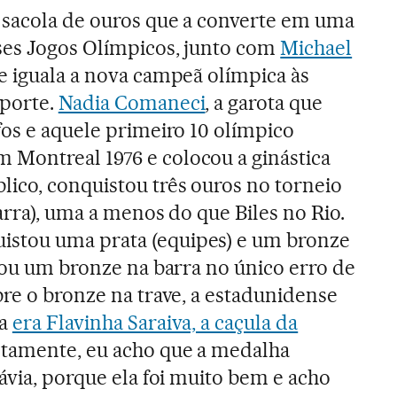
 sacola de ouros que a converte em uma
ses Jogos Olímpicos, junto com
Michael
 iguala a nova campeã olímpica às
sporte.
Nadia Comaneci
, a garota que
fos e aquele primeiro 10 olímpico
Montreal 1976 e colocou a ginástica
ico, conquistou três ouros no torneio
barra), uma a menos do que Biles no Rio.
stou uma prata (equipes) e um bronze
evou um bronze na barra no único erro de
bre o bronze na trave, a estadunidense
ia
era Flavinha Saraiva, a caçula da
stamente, eu acho que a medalha
ávia, porque ela foi muito bem e acho