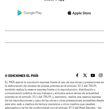
©
EDICIONES EL PAÍS
EL PAÍS BRASIL EN
EL PAÍS BRASI
EL PAÍS B
EL PA
EL PAÍS ejerce la oposición expresa frente al uso de sus obras y prestaciones en
la elaboración de revistas de prensa prevista en el artículo 32.1 del TRLPI;
también realiza la reserva expresa frente a la reproducción, distribución y
comunicación pública de sus trabajos y artículos sobre temas de actualidad
prevista en el artículo 33.1 del TRLPI; y, asimismo, realiza una reserva expresa
de las reproducciones y usos de las obras y otras prestaciones accesibles desde
este sitio web a medios de lectura mecánica u otros medios que resulten
adecuados a tal fin de conformidad con el artículo 67.3 del Real Decreto - ley