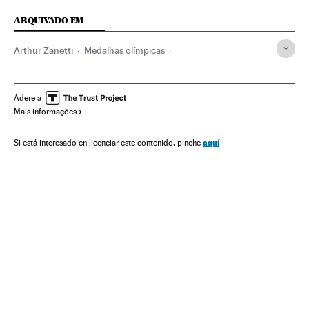
ARQUIVADO EM
Arthur Zanetti
Medalhas olímpicas
Olimpíadas Rio 2016
Jogos Olímpicos
Brasil
Competições
América do Sul
América Latina
Adere a
Mais informações
Esportes
América
aquí
Si está interesado en licenciar este contenido, pinche