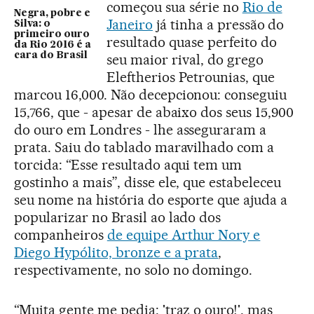
começou sua série no
Rio de
Negra, pobre e
Janeiro
já tinha a pressão do
Silva: o
primeiro ouro
resultado quase perfeito do
da Rio 2016 é a
cara do Brasil
seu maior rival, do grego
Eleftherios Petrounias, que
marcou 16,000. Não decepcionou: conseguiu
15,766, que - apesar de abaixo dos seus 15,900
do ouro em Londres - lhe asseguraram a
prata. Saiu do tablado maravilhado com a
torcida: “Esse resultado aqui tem um
gostinho a mais”, disse ele, que estabeleceu
seu nome na história do esporte que ajuda a
popularizar no Brasil ao lado dos
companheiros
de equipe Arthur Nory e
Diego Hypólito, bronze e a prata
,
respectivamente, no solo no domingo.
“Muita gente me pedia: 'traz o ouro!', mas