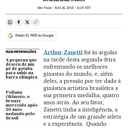
São Paulo -
AUG
16, 2016 - 11:24
EDT
Compartir en Whatsapp
Compartir en Facebook
Compartir en Twitter
Desplegar Redes Sociales
Añadir EL PAÍS en Google
Arthur Zanetti
foi às argolas
MAIS INFORMAÇÕES
na tarde desta segunda-feira
A pequena que
desceu de um
enfrentando os melhores
pé de goiaba
ginastas do mundo, e, além
para subir na
barra olímpica
deles, a pressão por ter dado à
ginástica artística brasileira a
Poliana
sua primeira medalha, quatro
Okimoto, o
anos atrás. Ao seu favor,
bronze
merecido após
Zanetti tinha a inteligência, a
20 anos
nadando pelo
estratégia de um grande atleta
Brasil
e a experiência. Quando