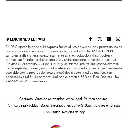
©
EDICIONES EL PAÍS
EL PAÍS BRASIL EN
EL PAÍS BRASI
EL PAÍS B
EL PA
EL PAÍS ejerce la oposición expresa frente al uso de sus obras y prestaciones en
la elaboración de revistas de prensa prevista en el artículo 32.1 del TRLPI;
también realiza la reserva expresa frente a la reproducción, distribución y
comunicación pública de sus trabajos y artículos sobre temas de actualidad
prevista en el artículo 33.1 del TRLPI; y, asimismo, realiza una reserva expresa
de las reproducciones y usos de las obras y otras prestaciones accesibles desde
este sitio web a medios de lectura mecánica u otros medios que resulten
adecuados a tal fin de conformidad con el artículo 67.3 del Real Decreto - ley
24/2021, de 2 de noviembre
Contacto
Venta de contenidos
Aviso legal
Política cookies
Política de privacidad
Mapa
Suscripciones EL PAÍS
Suscripciones empresas
RSS
Índice
Noticias de hoy