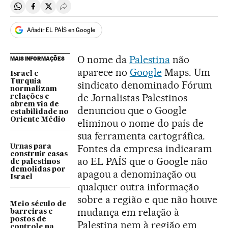
Compartir en Whatsapp
Compartir en Facebook
Compartir en Twitter
Desplegar Redes Sociales
Añadir EL PAÍS en Google
O nome da
Palestina
não
MAIS INFORMAÇÕES
aparece no
Google
Maps. Um
Israel e
Turquia
sindicato denominado Fórum
normalizam
de Jornalistas Palestinos
relações e
abrem via de
denunciou que o Google
estabilidade no
Oriente Médio
eliminou o nome do país de
sua ferramenta cartográfica.
Fontes da empresa indicaram
Urnas para
construir casas
ao EL PAÍS que o Google não
de palestinos
demolidas por
apagou a denominação ou
Israel
qualquer outra informação
sobre a região e que não houve
Meio século de
mudança em relação à
barreiras e
postos de
Palestina nem à região em
controle na