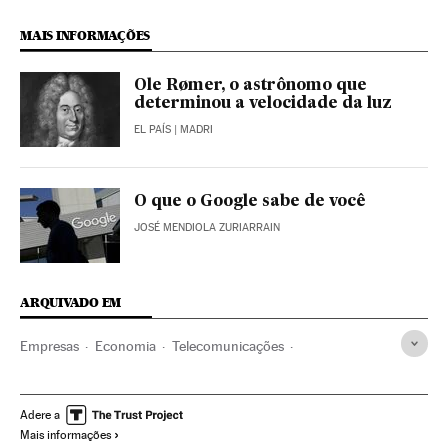
MAIS INFORMAÇÕES
Ole Rømer, o astrônomo que
determinou a velocidade da luz
EL PAÍS
| MADRI
O que o Google sabe de você
JOSÉ MENDIOLA ZURIARRAIN
ARQUIVADO EM
Empresas
Economia
Telecomunicações
Comunicações
Google maps
Israel
Google
Palestina
Motores pesquisa
Alphabet
Oriente médio
Adere a
Mais informações
Ásia
Internet