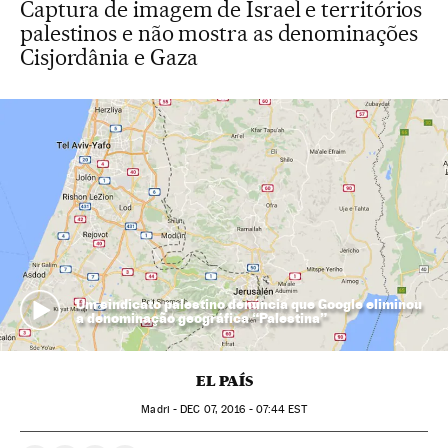
Captura de imagem de Israel e territórios
palestinos e não mostra as denominações
Cisjordânia e Gaza
Um sindicato palestino denúncia que Google eliminou
a denominação geográfica “Palestina”
EL PAÍS
Madri -
DEC
07, 2016 - 07:44
EST