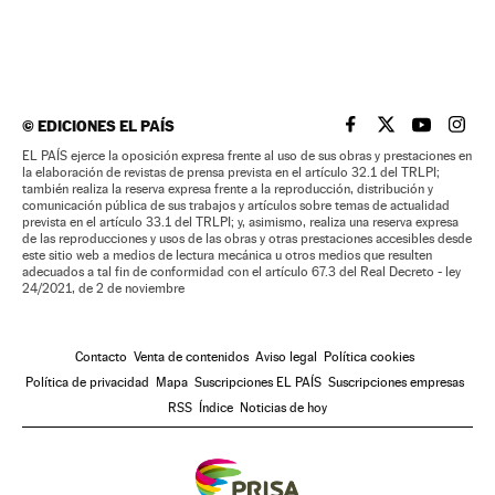
©
EDICIONES EL PAÍS
EL PAÍS BRASIL EN
EL PAÍS BRASI
EL PAÍS B
EL PA
EL PAÍS ejerce la oposición expresa frente al uso de sus obras y prestaciones en
la elaboración de revistas de prensa prevista en el artículo 32.1 del TRLPI;
también realiza la reserva expresa frente a la reproducción, distribución y
comunicación pública de sus trabajos y artículos sobre temas de actualidad
prevista en el artículo 33.1 del TRLPI; y, asimismo, realiza una reserva expresa
de las reproducciones y usos de las obras y otras prestaciones accesibles desde
este sitio web a medios de lectura mecánica u otros medios que resulten
adecuados a tal fin de conformidad con el artículo 67.3 del Real Decreto - ley
24/2021, de 2 de noviembre
Contacto
Venta de contenidos
Aviso legal
Política cookies
Política de privacidad
Mapa
Suscripciones EL PAÍS
Suscripciones empresas
RSS
Índice
Noticias de hoy