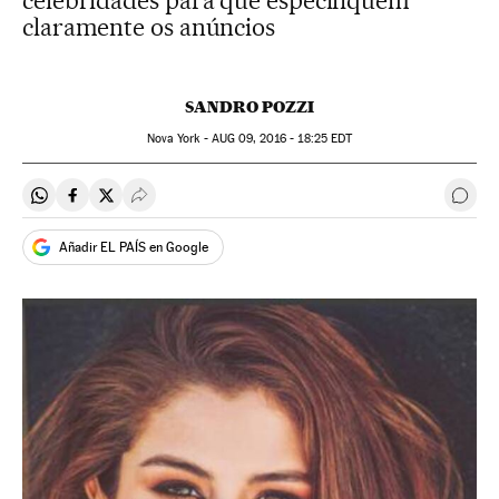
celebridades para que especifiquem
claramente os anúncios
SANDRO POZZI
Nova York -
AUG
09, 2016 - 18:25
EDT
Compartir en Whatsapp
Compartir en Facebook
Compartir en Twitter
Desplegar Redes Sociales
Come
Añadir EL PAÍS en Google