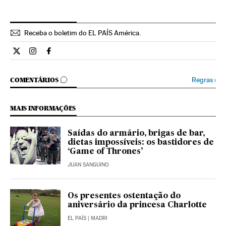
Receba o boletim do EL PAÍS América.
Economia El País Brasil en Twitter
Economia El País Brasil en Instagram
Economia El País Brasil en Facebook
COMENTÁRIOS
Regras
›
COMENTÁRIOS
MAIS INFORMAÇÕES
Saídas do armário, brigas de bar,
dietas impossíveis: os bastidores de
‘Game of Thrones’
JUAN SANGUINO
Os presentes ostentação do
aniversário da princesa Charlotte
EL PAÍS
| MADRI