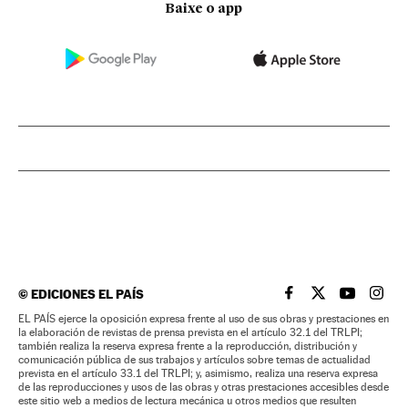
Baixe o app
©
EDICIONES EL PAÍS
EL PAÍS BRASIL EN
EL PAÍS BRASI
EL PAÍS B
EL PA
EL PAÍS ejerce la oposición expresa frente al uso de sus obras y prestaciones en
la elaboración de revistas de prensa prevista en el artículo 32.1 del TRLPI;
también realiza la reserva expresa frente a la reproducción, distribución y
comunicación pública de sus trabajos y artículos sobre temas de actualidad
prevista en el artículo 33.1 del TRLPI; y, asimismo, realiza una reserva expresa
de las reproducciones y usos de las obras y otras prestaciones accesibles desde
este sitio web a medios de lectura mecánica u otros medios que resulten