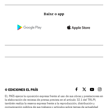
Baixe o app
©
EDICIONES EL PAÍS
EL PAÍS BRASIL EN
EL PAÍS BRASI
EL PAÍS B
EL PA
EL PAÍS ejerce la oposición expresa frente al uso de sus obras y prestaciones en
la elaboración de revistas de prensa prevista en el artículo 32.1 del TRLPI;
también realiza la reserva expresa frente a la reproducción, distribución y
comunicación pública de sus trabajos y artículos sobre temas de actualidad