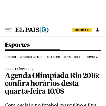
Pular para o conteúdo
SUSCRÍBETE
Esportes
FUTEBOL
JOGOS OLÍMPICOS
ATLETISMO
TÊNIS
GOLFE
FORMULA 1
JOGOS OLÍMPICOS
Agenda Olimpíada Rio 2016;
confira horários desta
quarta-feira 10/08
Com decisão no futebol masculino e final