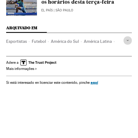
os horários desta terça-feira
EL PAÍS
| SÃO PAULO
ARQUIVADO EM
Esportistas
Futebol
América do Sul
América Latina
Competições
Agenda
América
Medalhas olímpicas
Calendário esportivo
Seleção Brasileira Futebol
Adere a
Mais informações
Olimpíadas Rio 2016
Ginástica artística
Neymar
Ginástica
Jogos Olímpicos
Brasil
Esportes
aquí
Si está interesado en licenciar este contenido, pinche
Programação
Seleção Brasileira