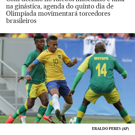
na ginástica, agenda do quinto dia de
Olimpíada movimentará torcedores
brasileiros
ERALDO PERES (AP)