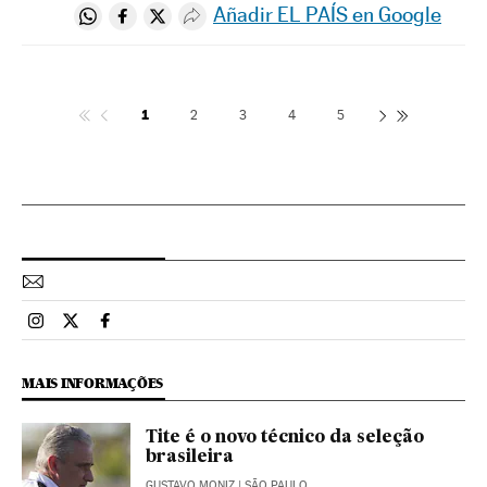
Añadir EL PAÍS en Google
Compartir en Whatsapp
Compartir en Facebook
Compartir en Twitter
Desplegar Redes Sociales
1
2
3
4
5
Esportes El País Brasil en Instagram
Esportes El País Brasil en Twitter
Esportes El País Brasil en Facebook
MAIS INFORMAÇÕES
Tite é o novo técnico da seleção
brasileira
GUSTAVO MONIZ
| SÃO PAULO