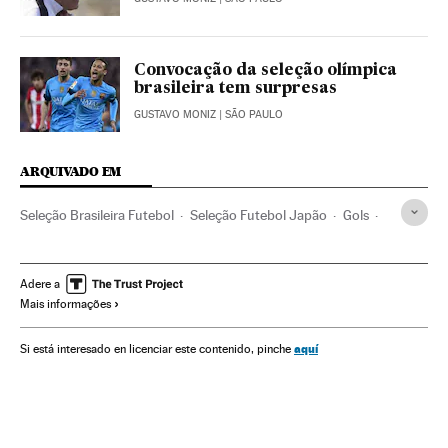
Convocação da seleção olímpica
brasileira tem surpresas
GUSTAVO MONIZ
| SÃO PAULO
ARQUIVADO EM
Seleção Brasileira Futebol
Seleção Futebol Japão
Gols
Rafinha
Marquinhos
Renato Augusto
Neymar
Amigáveis futebol
Resultados desportivos
Adere a
Mais informações
Jogos futebol
Olimpíadas Rio 2016
Seleções esportivas
Partidos amistosos
Jogadores
Brasil
Futebol
aquí
Si está interesado en licenciar este contenido, pinche
América do Sul
América Latina
Competições
América
Esportes
Seleção Brasileira