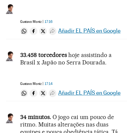
Gustavo Moniz
17:16
Añadir EL PAÍS en Google
Compartir en Whatsapp
Compartir en Facebook
Compartir en Twitter
Desplegar Redes Sociales
33.458 torcedores
hoje assistindo a
Brasil x Japão no Serra Dourada.
Gustavo Moniz
17:14
Añadir EL PAÍS en Google
Compartir en Whatsapp
Compartir en Facebook
Compartir en Twitter
Desplegar Redes Sociales
34 minutos.
O jogo cai um pouco de
ritmo. Muitas alterações nas duas
equipes e pouca obediência tática. Tá