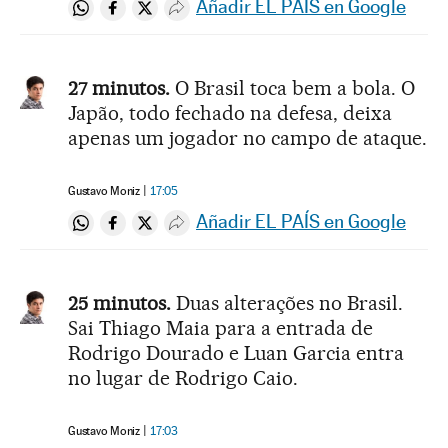
Añadir EL PAÍS en Google
Compartir en Whatsapp
Compartir en Facebook
Compartir en Twitter
Desplegar Redes Sociales
27 minutos.
O Brasil toca bem a bola. O
Japão, todo fechado na defesa, deixa
apenas um jogador no campo de ataque.
Gustavo Moniz
17:05
Añadir EL PAÍS en Google
Compartir en Whatsapp
Compartir en Facebook
Compartir en Twitter
Desplegar Redes Sociales
25 minutos.
Duas alterações no Brasil.
Sai Thiago Maia para a entrada de
Rodrigo Dourado e Luan Garcia entra
no lugar de Rodrigo Caio.
Gustavo Moniz
17:03