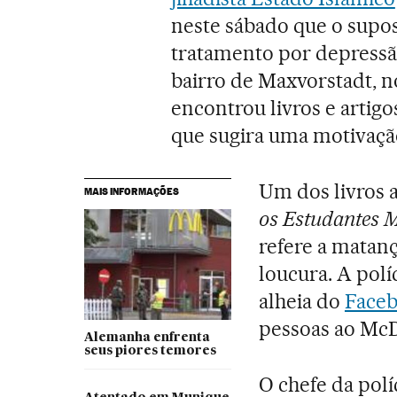
neste sábado que o supo
tratamento por depressã
bairro de Maxvorstadt, no
encontrou livros e artig
que sugira uma motivação
Um dos livros
MAIS INFORMAÇÕES
os Estudantes 
refere a matan
loucura. A polí
alheia do
Face
pessoas ao McD
Alemanha enfrenta
seus piores temores
O chefe da pol