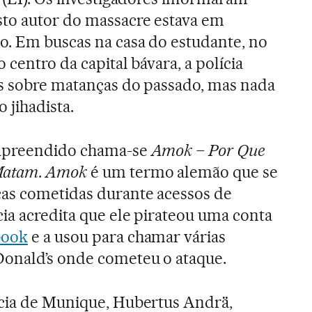
sto autor do massacre estava em
o. Em buscas na casa do estudante, no
 centro da capital bávara, a polícia
os sobre matanças do passado, mas nada
 jihadista.
 apreendido chama-se
Amok – Por Que
Matam
.
Amok
é um termo alemão que se
ças cometidas durante acessos de
cia acredita que ele pirateou uma conta
book
e a usou para chamar várias
onald’s onde cometeu o ataque.
ícia de Munique, Hubertus Andrä,