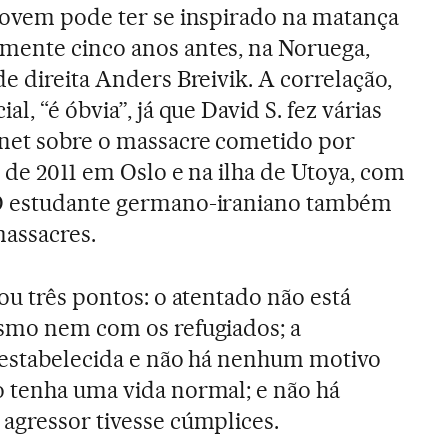
 jovem pode ter se inspirado na matança
mente cinco anos antes, na Noruega,
de direita Anders Breivik. A correlação,
al, “é óbvia”, já que David S. fez várias
rnet sobre o massacre cometido por
o de 2011 em Oslo e na ilha de Utoya, com
 O estudante germano-iraniano também
massacres.
ou três pontos: o atentado não está
ismo nem com os refugiados; a
restabelecida e não há nenhum motivo
o tenha uma vida normal; e não há
agressor tivesse cúmplices.