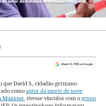
os do autor da matança de Munique com o ISIS
Z
Añadir EL PAÍS en Google
ales
u que David S., cidadão germano-
ntado como
autor da morte de nove
em Munique
, tivesse vínculos com o
grupo
(EI). Os investigadores informaram