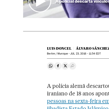
A policial descarta víncul
LUIS DONCEL
ÁLVARO SÁNCHE
Berlim / Munique -
JUL
23, 2016 - 11:54
EDT
Compartir en Whatsapp
Compartir en Facebook
Compartir en Twitter
Desplegar Redes Soci
A polícia alemã descarto
iraniano de 18 anos apo
pessoas na sexta-feira 
jihadista Estado Islâmico