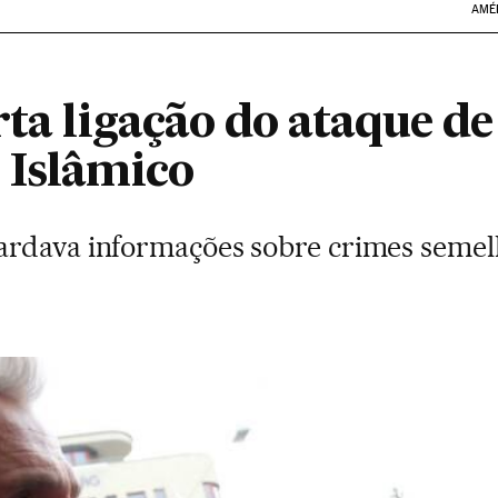
AMÉ
rta ligação do ataque d
 Islâmico
rdava informações sobre crimes semelha
a