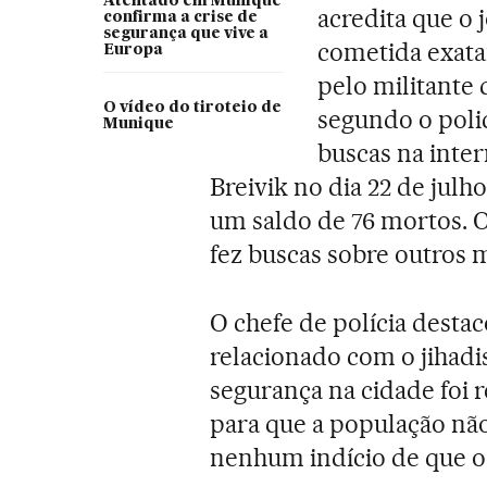
Atentado em Munique
acredita que o
confirma a crise de
segurança que vive a
cometida exata
Europa
pelo militante 
O vídeo do tiroteio de
segundo o polici
Munique
buscas na inte
Breivik no dia 22 de julh
um saldo de 76 mortos.
fez buscas sobre outros 
O chefe de polícia destac
relacionado com o jihad
segurança na cidade foi 
para que a população nã
nenhum indício de que o 